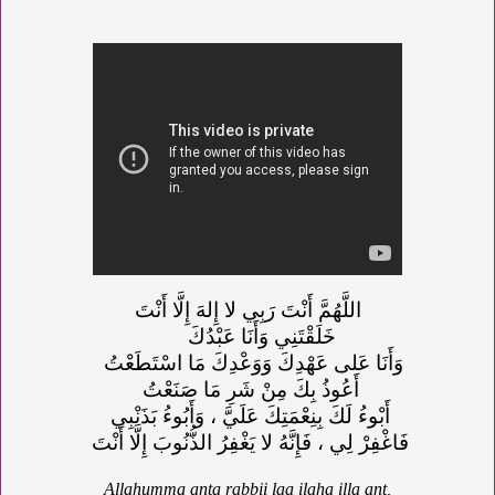
اللَّهُمَّ أَنْتَ رَبِي لا إِلهَ إِلَّا أَنْتَ
خَلَقْتَنِي وَأَنَا عَبْدُكَ
وَأَنَا عَلى عَهْدِكَ وَوَعْدِكَ مَا اسْتَطَعْتُ
أَعُوذُ بِكَ مِنْ شَرِ مَا صَنَعْتُ
أَبْوءُ لَكَ بِنِعْمَتِكَ عَلَيَّ ، وَأَبُوءُ بَذَنْبِي
فَاغْفِرْ لِي ، فَإِنَّهُ لا يَغْفِرُ الذُّنُوبَ إِلَّا أَنْتَ
Allahumma anta rabbii laa ilaha illa ant,