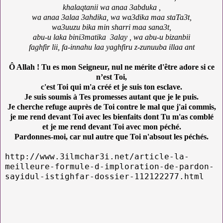
khalaqtanii wa anaa 3abduka ,
wa anaa 3alaa 3ahdika, wa wa3dika maa staTa3t,
wa3uuzu bika min sharri maa sana3t,
abu-u laka bini3matika 3alay , wa abu-u bizanbii
faghfir lii, fa-innahu laa yaghfiru z-zunuuba illaa ant
Ô Allah ! Tu es mon Seigneur, nul ne mérite d'être adore si ce
n’est Toi,
c'est Toi qui m'a créé et je suis ton esclave.
Je suis soumis à Tes promesses autant que je le puis.
Je cherche refuge auprès de Toi contre le mal que j'ai commis,
je me rend devant Toi avec les bienfaits dont Tu m'as comblé
et je me rend devant Toi avec mon péché.
Pardonnes-moi, car nul autre que Toi n'absout les péchés.
http://www.3ilmchar3i.net/article-la-
meilleure-formule-d-imploration-de-pardon-
sayidul-istighfar-dossier-112122277.html