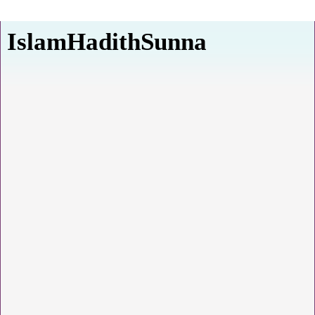
IslamHadithSunna