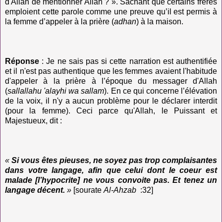
d'Allah de mentionner Allah ? ». Sachant que certains frères
emploient cette parole comme une preuve qu’il est permis à
la femme d’appeler à la prière (
adhan
)
à la maison.
Réponse
:
Je ne sais pas si cette narration est authentifiée
et il n'est pas authentique que les femmes avaient l'habitude
d'appeler à la prière à l’époque du messager d'Allah
(
sallallahu 'alayhi wa sallam
). En ce qui concerne l’élévation
de la voix, il n'y a aucun problème pour le déclarer interdit
(pour la femme). Ceci parce qu'Allah, le Puissant et
Majestueux, dit :
«
Si vous êtes pieuses, ne soyez pas trop complaisantes
dans votre langage, afin que celui dont le coeur est
malade [l’hypocrite] ne vous convoite pas. Et tenez un
langage décent.
»
[sourate
Al-Ahzab
:32]