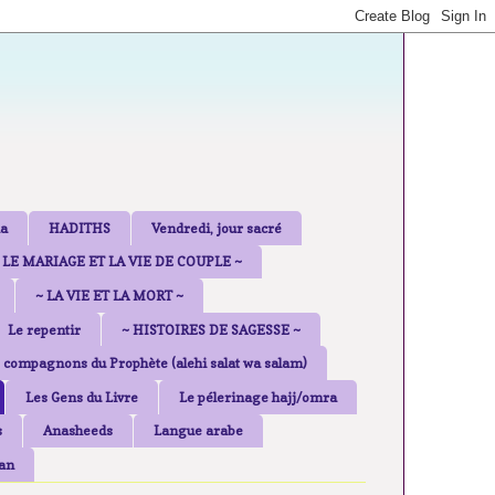
a
HADITHS
Vendredi, jour sacré
 LE MARIAGE ET LA VIE DE COUPLE ~
~ LA VIE ET LA MORT ~
Le repentir
~ HISTOIRES DE SAGESSE ~
 compagnons du Prophète (alehi salat wa salam)
Les Gens du Livre
Le pélerinage hajj/omra
s
Anasheeds
Langue arabe
an