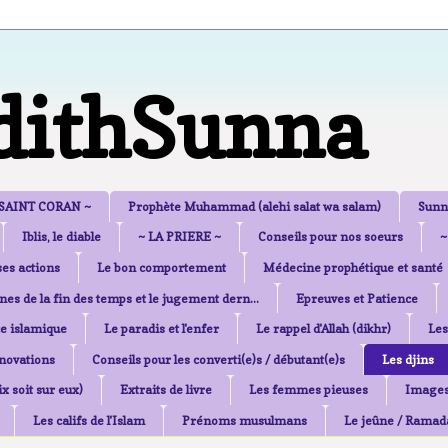
dithSunna
 SAINT CORAN ~
Prophète Muhammad (alehi salat wa salam)
Sunn
Iblis, le diable
~ LA PRIERE ~
Conseils pour nos soeurs
~
es actions
Le bon comportement
Médecine prophétique et santé
nes de la fin des temps et le jugement dern...
Epreuves et Patience
e islamique
Le paradis et l'enfer
Le rappel d'Allah (dikhr)
Les
nnovations
Conseils pour les converti(e)s / débutant(e)s
Les djins
x soit sur eux)
Extraits de livre
Les femmes pieuses
Image
Les califs de l'Islam
Prénoms musulmans
Le jeûne / Ramad