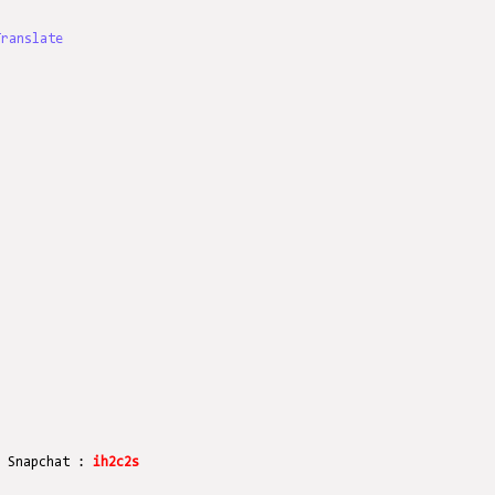
Translate
r Snapchat :
ih2c2s