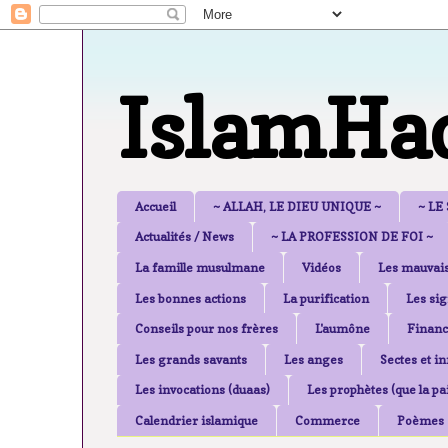
IslamHa
Accueil
~ ALLAH, LE DIEU UNIQUE ~
~ LE
Actualités / News
~ LA PROFESSION DE FOI ~
La famille musulmane
Vidéos
Les mauvais
Les bonnes actions
La purification
Les sig
Conseils pour nos frères
L'aumône
Financ
Les grands savants
Les anges
Sectes et i
Les invocations (duaas)
Les prophètes (que la pai
Calendrier islamique
Commerce
Poèmes