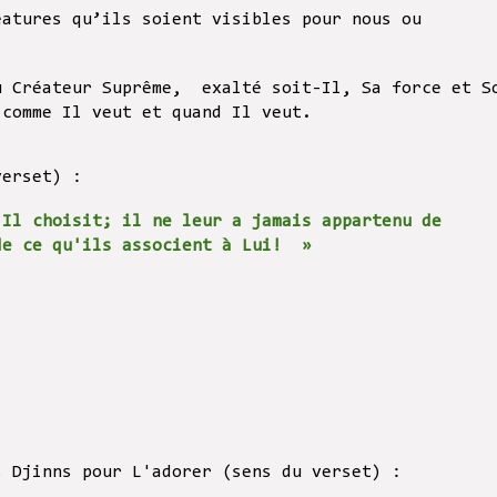
éatures qu’ils soient visibles pour nous ou
u Créateur Suprême, exalté soit-Il, Sa force et S
 comme Il veut et quand Il veut.
verset) :
 Il choisit; il ne leur a jamais appartenu de
nde ce qu'ils associent à Lui! »
s Djinns pour L'adorer (sens du verset) :