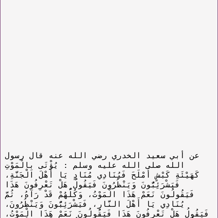
عن أبي سعيد الخدري رضي الله عنه قال رسول
الله صلى الله عليه وسلم : يُؤْتَى بِالْمَوْتِ
كَهَيْئَةِ كَبْشٍ أَمْلَحَ فَيُنَادِي مُنَادٍ يَا أَهْلَ الْجَنَّةِ،
فَيَشْرَئِبُّونَ وَيَنْظُرُونَ فَيَقُولُ هَلْ تَعْرِفُونَ هَذَا
فَيَقُولُونَ نَعَمْ هَذَا الْمَوْتُ، وَكُلُّهُمْ قَدْ رَآهُ، ثُمَّ
يُنَادِي يَا أَهْلَ النَّارِ، فَيَشْرَئِبُّونَ وَيَنْظُرُونَ،
فَيَقُولُ هَلْ تَعْرِفُونَ هَذَا فَيَقُولُونَ نَعَمْ هَذَا الْمَوْتُ،