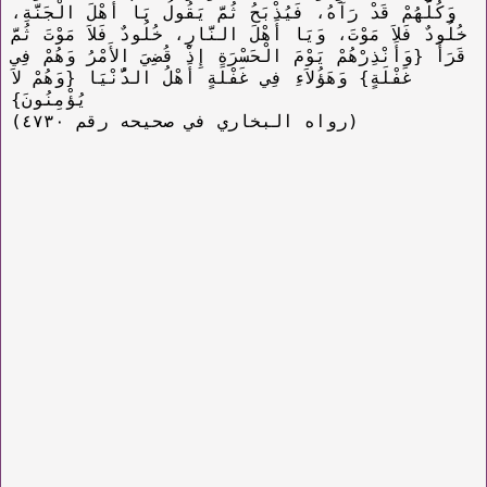
وَكُلُّهُمْ قَدْ رَآهُ، فَيُذْبَحُ ثُمَّ يَقُولُ يَا أَهْلَ الْجَنَّةِ،
خُلُودٌ فَلاَ مَوْتَ، وَيَا أَهْلَ النَّارِ، خُلُودٌ فَلاَ مَوْتَ ثُمَّ
قَرَأَ ‏{‏وَأَنْذِرْهُمْ يَوْمَ الْحَسْرَةِ إِذْ قُضِيَ الأَمْرُ وَهُمْ فِي
غَفْلَةٍ‏}‏ وَهَؤُلاَءِ فِي غَفْلَةٍ أَهْلُ الدُّنْيَا ‏{‏وَهُمْ لاَ
يُؤْمِنُونَ‏}‏‏
(رواه البخاري في صحيحه رقم ٤٧٣٠)