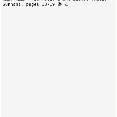
Sunnah), pages 18-19
📚
📗