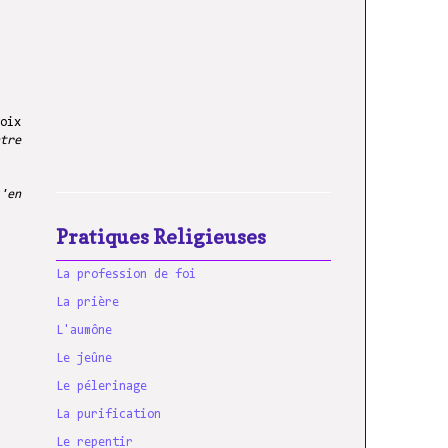
oix
tre
'en
Pratiques Religieuses
La profession de foi
La prière
L'aumône
Le jeûne
Le pélerinage
La purification
Le repentir