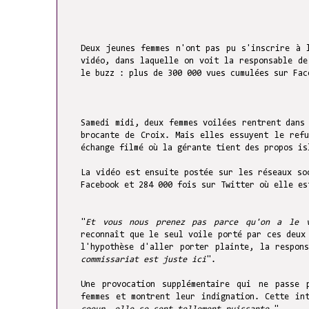
Deux jeunes femmes n'ont pas pu s'inscrire à 
vidéo, dans laquelle on voit la responsable de
le buzz : plus de 300 000 vues cumulées sur Fa
Samedi midi, deux femmes voilées rentrent dans
brocante de Croix. Mais elles essuyent le ref
échange filmé où la gérante tient des propos is
La vidéo est ensuite postée sur les réseaux so
Facebook et 284 000 fois sur Twitter où elle e
"
Et vous nous prenez pas parce qu'on a le 
reconnaît que le seul voile porté par ces deux
l'hypothèse d'aller porter plainte, la respon
commissariat est juste ici
".
Une provocation supplémentaire qui ne passe 
femmes et montrent leur indignation. Cette in