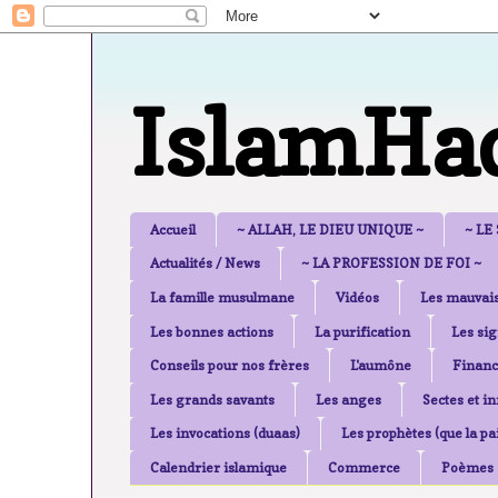
IslamHa
Accueil
~ ALLAH, LE DIEU UNIQUE ~
~ LE
Actualités / News
~ LA PROFESSION DE FOI ~
La famille musulmane
Vidéos
Les mauvais
Les bonnes actions
La purification
Les sig
Conseils pour nos frères
L'aumône
Financ
Les grands savants
Les anges
Sectes et i
Les invocations (duaas)
Les prophètes (que la pai
Calendrier islamique
Commerce
Poèmes