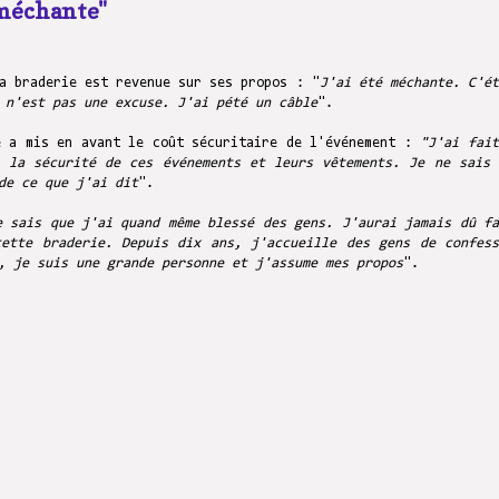
 méchante"
a braderie est revenue sur ses propos : "
J'ai été méchante. C'ét
 n'est pas une excuse. J'ai pété un câble
".
e a mis en avant le coût sécuritaire de l'événement :
"J'ai fait
r la sécurité de ces événements et leurs vêtements. Je ne sais 
de ce que j'ai dit
".
e sais que j'ai quand même blessé des gens. J'aurai jamais dû fa
cette braderie. Depuis dix ans, j'accueille des gens de confess
, je suis une grande personne et j'assume mes propos
".