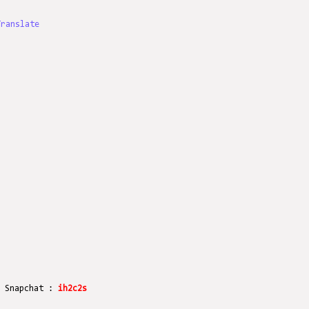
Translate
r Snapchat :
ih2c2s