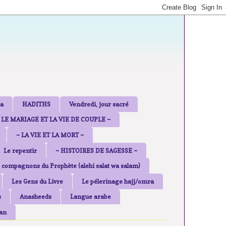
a
HADITHS
Vendredi, jour sacré
 LE MARIAGE ET LA VIE DE COUPLE ~
~ LA VIE ET LA MORT ~
Le repentir
~ HISTOIRES DE SAGESSE ~
 compagnons du Prophète (alehi salat wa salam)
Les Gens du Livre
Le pélerinage hajj/omra
s
Anasheeds
Langue arabe
an