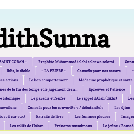
dithSunna
 SAINT CORAN ~
Prophète Muhammad (alehi salat wa salam)
Sunn
Iblis, le diable
~ LA PRIERE ~
Conseils pour nos soeurs
~
es actions
Le bon comportement
Médecine prophétique et santé
nes de la fin des temps et le jugement dern...
Epreuves et Patience
e islamique
Le paradis et l'enfer
Le rappel d'Allah (dikhr)
Les
nnovations
Conseils pour les converti(e)s / débutant(e)s
Les djins
x soit sur eux)
Extraits de livre
Les femmes pieuses
Image
Les califs de l'Islam
Prénoms musulmans
Le jeûne / Ramad