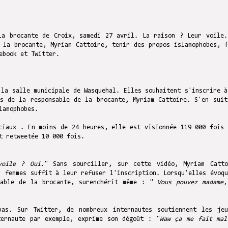
la brocante de Croix, samedi 27 avril. La raison ? Leur voile.
 la brocante, Myriam Cattoire, tenir des propos islamophobes, f
cebook et Twitter.
 la salle municipale de Wasquehal. Elles souhaitent s'inscrire à
us de la responsable de la brocante, Myriam Cattoire. S'en suit
lamophobes.
ciaux . En moins de 24 heures, elle est visionnée 119 000 fois 
st retweetée 10 000 fois.
voile ? Oui.
" Sans sourciller, sur cette vidéo, Myriam Catto
 femmes suffit à leur refuser l'inscription. Lorsqu'elles évoqu
sable de la brocante, surenchérit même : "
Vous pouvez madame,
pas. Sur Twitter, de nombreux internautes soutiennent les jeu
ternaute par exemple, exprime son dégoût : "
Waw ça me fait mal