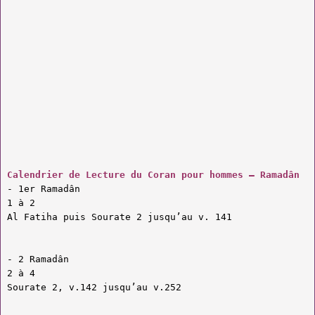
Calendrier de Lecture du Coran pour hommes – Ramadân
- 1er Ramadân
1 à 2
Al Fatiha puis Sourate 2 jusqu’au v. 141
- 2 Ramadân
2 à 4
Sourate 2, v.142 jusqu’au v.252