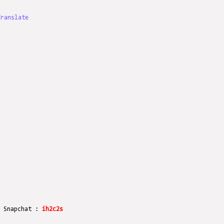
Translate
r Snapchat :
ih2c2s