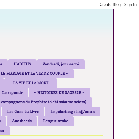
a
HADITHS
Vendredi, jour sacré
 LE MARIAGE ET LA VIE DE COUPLE ~
~ LA VIE ET LA MORT ~
Le repentir
~ HISTOIRES DE SAGESSE ~
 compagnons du Prophète (alehi salat wa salam)
Les Gens du Livre
Le pélerinage hajj/omra
s
Anasheeds
Langue arabe
an