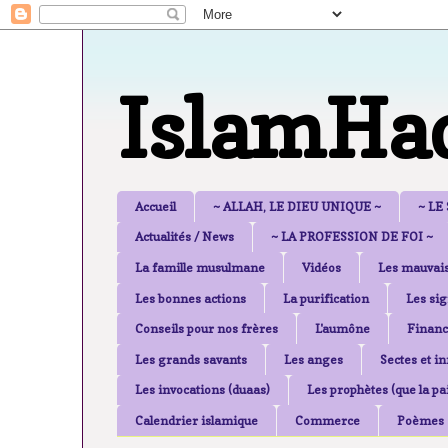
IslamHa
Accueil
~ ALLAH, LE DIEU UNIQUE ~
~ LE
Actualités / News
~ LA PROFESSION DE FOI ~
La famille musulmane
Vidéos
Les mauvais
Les bonnes actions
La purification
Les sig
Conseils pour nos frères
L'aumône
Financ
Les grands savants
Les anges
Sectes et i
Les invocations (duaas)
Les prophètes (que la pai
Calendrier islamique
Commerce
Poèmes