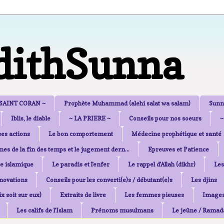
dithSunna
 SAINT CORAN ~
Prophète Muhammad (alehi salat wa salam)
Sunn
Iblis, le diable
~ LA PRIERE ~
Conseils pour nos soeurs
~
es actions
Le bon comportement
Médecine prophétique et santé
nes de la fin des temps et le jugement dern...
Epreuves et Patience
e islamique
Le paradis et l'enfer
Le rappel d'Allah (dikhr)
Les
nnovations
Conseils pour les converti(e)s / débutant(e)s
Les djins
x soit sur eux)
Extraits de livre
Les femmes pieuses
Image
Les califs de l'Islam
Prénoms musulmans
Le jeûne / Ramad