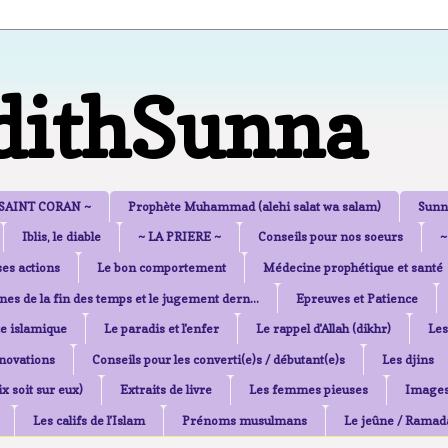
dithSunna
 SAINT CORAN ~
Prophète Muhammad (alehi salat wa salam)
Sunn
Iblis, le diable
~ LA PRIERE ~
Conseils pour nos soeurs
~
es actions
Le bon comportement
Médecine prophétique et santé
nes de la fin des temps et le jugement dern...
Epreuves et Patience
e islamique
Le paradis et l'enfer
Le rappel d'Allah (dikhr)
Les
nnovations
Conseils pour les converti(e)s / débutant(e)s
Les djins
x soit sur eux)
Extraits de livre
Les femmes pieuses
Image
Les califs de l'Islam
Prénoms musulmans
Le jeûne / Ramad