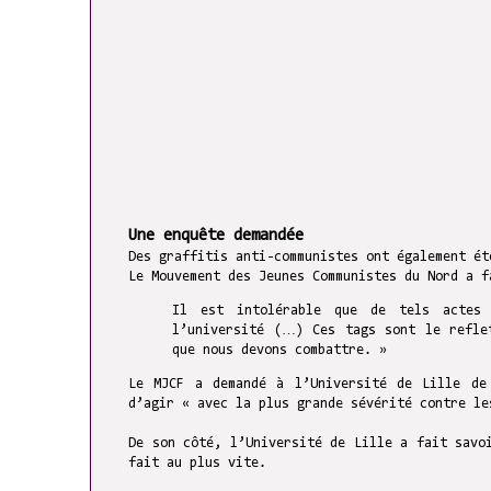
U
ne enquête demandée
Des graffitis anti-communistes ont également é
Le Mouvement des Jeunes Communistes du Nord a f
Il est intolérable que de tels actes 
l’université (…) Ces tags sont le reflet
que nous devons combattre. »
Le MJCF a demandé à l’Université de Lille
de
d’agir « avec la plus grande sévérité contre le
De son côté, l’Université de Lille a fait savo
fait au plus vite.