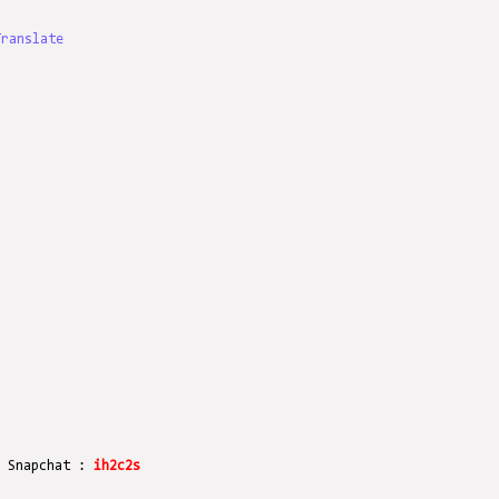
Translate
r Snapchat :
ih2c2s