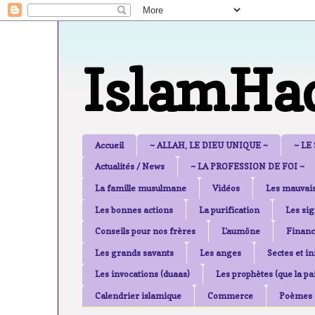
IslamHa
Accueil
~ ALLAH, LE DIEU UNIQUE ~
~ LE
Actualités / News
~ LA PROFESSION DE FOI ~
La famille musulmane
Vidéos
Les mauvais
Les bonnes actions
La purification
Les sig
Conseils pour nos frères
L'aumône
Financ
Les grands savants
Les anges
Sectes et i
Les invocations (duaas)
Les prophètes (que la pai
Calendrier islamique
Commerce
Poèmes