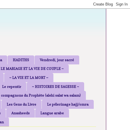
a
HADITHS
Vendredi, jour sacré
 LE MARIAGE ET LA VIE DE COUPLE ~
~ LA VIE ET LA MORT ~
Le repentir
~ HISTOIRES DE SAGESSE ~
 compagnons du Prophète (alehi salat wa salam)
Les Gens du Livre
Le pélerinage hajj/omra
s
Anasheeds
Langue arabe
an