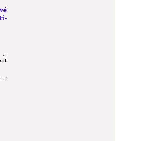
uvé
ti-
 se
ont
lle