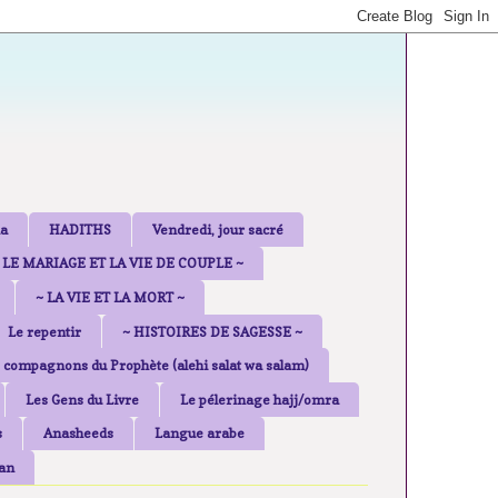
a
HADITHS
Vendredi, jour sacré
 LE MARIAGE ET LA VIE DE COUPLE ~
~ LA VIE ET LA MORT ~
Le repentir
~ HISTOIRES DE SAGESSE ~
 compagnons du Prophète (alehi salat wa salam)
Les Gens du Livre
Le pélerinage hajj/omra
s
Anasheeds
Langue arabe
an