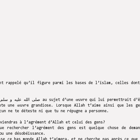
nt rappelé qu’il figure parmi les bases de l’islam, celles dont
e
nte une œuvre grandiose. Lorsque Allah t’aime ainsi que les ge
cun ne te déteste ni que tu ne répugne a personne.
viendras à l’agrément d’Allah et celui des gens?
ue rechercher l’agrément des gens est quelque chose de deman
ou une désobéissance.