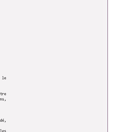
 le
ns,
dé,