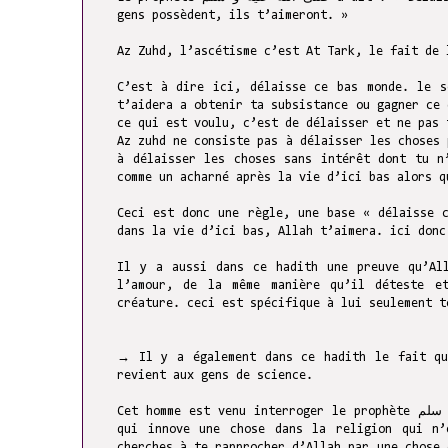
gens possèdent, ils t’aimeront. »
Az Zuhd, l’ascétisme c’est At Tark, le fait de 
C’est à dire ici, délaisse ce bas monde. le s
t’aidera a obtenir ta subsistance ou gagner ce 
ce qui est voulu, c’est de délaisser et ne pas 
Az zuhd ne consiste pas à délaisser les choses 
à délaisser les choses sans intérêt dont tu n
comme un acharné après la vie d’ici bas alors q
Ceci est donc une règle, une base « délaisse 
dans la vie d’ici bas, Allah t’aimera. ici donc
Il y a aussi dans ce hadith une preuve qu’All
l’amour, de la même manière qu’il déteste e
créature. ceci est spécifique à lui seulement t
→ Il y a également dans ce hadith le fait qu
revient aux gens de science.
Cet homme est venu interroger le prophète صلى الله عليه و سلم à leur sujet. Il n’a pas agi de lui même car celui
qui innove une chose dans la religion qui n’
cherches à te rapprocher d’Allah par une chose ou acte que le prophète و سلم