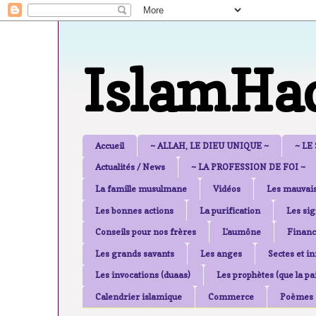
IslamHa
Accueil
~ ALLAH, LE DIEU UNIQUE ~
~ LE
Actualités / News
~ LA PROFESSION DE FOI ~
La famille musulmane
Vidéos
Les mauvais
Les bonnes actions
La purification
Les sig
Conseils pour nos frères
L'aumône
Financ
Les grands savants
Les anges
Sectes et i
Les invocations (duaas)
Les prophètes (que la pai
Calendrier islamique
Commerce
Poèmes