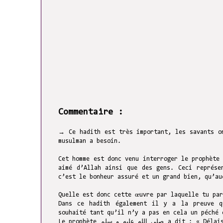
Commentaire :
→ Ce hadith est très important, les savants o
musulman a besoin.
Cet homme est donc venu interroger le prophète صلى الله عليه و سلم au sujet d’une œuvre qui lui permettrait d’êtr
aimé d’Allah ainsi que des gens. Ceci représe
c’est le bonheur assuré et un grand bien, qu’au
Quelle est donc cette œuvre par laquelle tu par
Dans ce hadith également il y a la preuve q
souhaité tant qu’il n’y a pas en cela un péché 
Le prophète صلى الله عليه و سلم a dit : « Délaisse ce bas monde Allah t’aimera, et ne cherche pas après ce que les