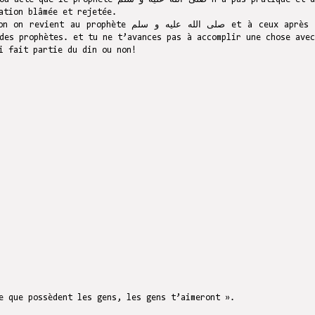
ation blâmée et rejetée.
 صلى الله عليه و سلم et à ceux après lui
des prophètes. et tu ne t’avances pas à accomplir une chose avec
i fait partie du din ou non!
e que possèdent les gens, les gens t’aimeront ».