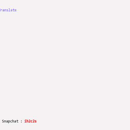
Translate
r Snapchat :
ih2c2s