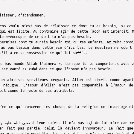
laisser, d’abandonner.
ens voulu n’est pas de délaisser ce dont tu as besoin, ou ce 
qui est licite. Au contraire agir de cette façon est interdit. M
te préoccuper de ce dont tu n’as pas besoin.
permises dont tu aurais besoin toi ou tes enfants. Az zuhd consi
’as pas besoin dans cette vie d’ici bas. Le musulman ne court 
u’il a en sa possession ce qui lui suffit.
ce bas monde Allah t’aimera ». Lorsque tu te comporteras avec z
 est vanté az zuhd dans ce que l’homme n’a pas besoin.
ah aime ses serviteurs croyants. Allah est décrit comme ayant
t répugne. L‘amour d’Allah n’est pas comparable à l’amour de
out comme le reste de ses attributs.
’en ce qui concerne les choses de la religion on interroge et
en fait pas partie, celui là devient innovateur. Le fait que
صلى الله عليه  n’a pas pratiqué et dont