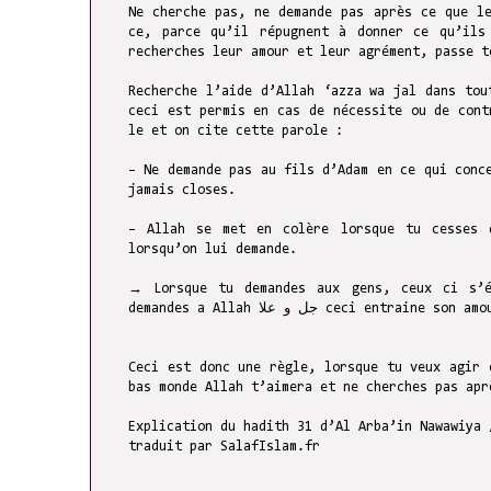
Ne cherche pas, ne demande pas après ce que l
ce, parce qu’il répugnent à donner ce qu’ils
recherches leur amour et leur agrément, passe t
Recherche l’aide d’Allah ‘azza wa jal dans tou
ceci est permis en cas de nécessite ou de cont
le et on cite cette parole :
– Ne demande pas au fils d’Adam en ce qui conc
jamais closes.
– Allah se met en colère lorsque tu cesses 
lorsqu’on lui demande.
→ Lorsque tu demandes aux gens, ceux ci s’é
demandes a Allah جل و علا ceci
Ceci est donc une règle, lorsque tu veux agir 
bas monde Allah t’aimera et ne cherches pas apr
Explication du hadith 31 d’Al Arba’in Nawawiya 
traduit par SalafIslam.fr