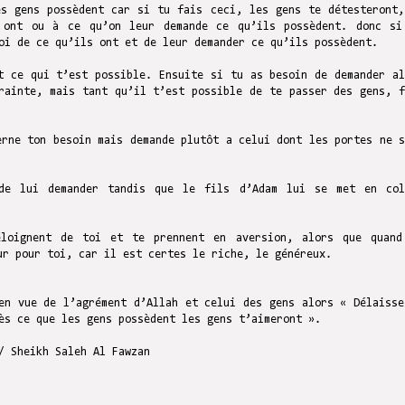
es gens possèdent car si tu fais ceci, les gens te détesteront,
 ont ou à ce qu’on leur demande ce qu’ils possèdent. donc si
oi de ce qu’ils ont et de leur demander ce qu’ils possèdent.
t ce qui t’est possible. Ensuite si tu as besoin de demander al
rainte, mais tant qu’il t’est possible de te passer des gens, f
erne ton besoin mais demande plutôt a celui dont les portes ne s
de lui demander tandis que le fils d’Adam lui se met en col
loignent de toi et te prennent en aversion, alors que quand
 entraine son amour pour toi, car il est certes le riche, le généreux.
en vue de l’agrément d’Allah et celui des gens alors « Délaisse
ès ce que les gens possèdent les gens t’aimeront ».
/ Sheikh Saleh Al Fawzan