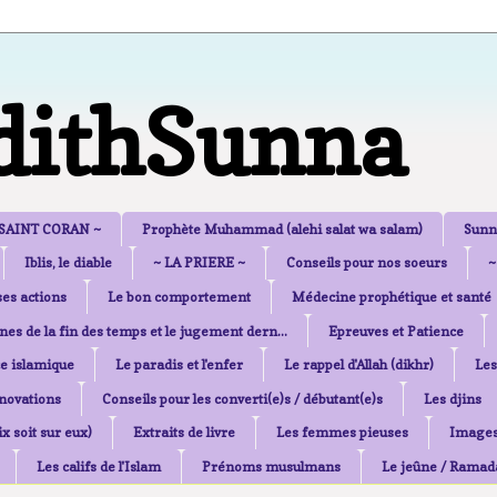
dithSunna
 SAINT CORAN ~
Prophète Muhammad (alehi salat wa salam)
Sunn
Iblis, le diable
~ LA PRIERE ~
Conseils pour nos soeurs
~
es actions
Le bon comportement
Médecine prophétique et santé
nes de la fin des temps et le jugement dern...
Epreuves et Patience
e islamique
Le paradis et l'enfer
Le rappel d'Allah (dikhr)
Les
nnovations
Conseils pour les converti(e)s / débutant(e)s
Les djins
x soit sur eux)
Extraits de livre
Les femmes pieuses
Image
Les califs de l'Islam
Prénoms musulmans
Le jeûne / Ramad