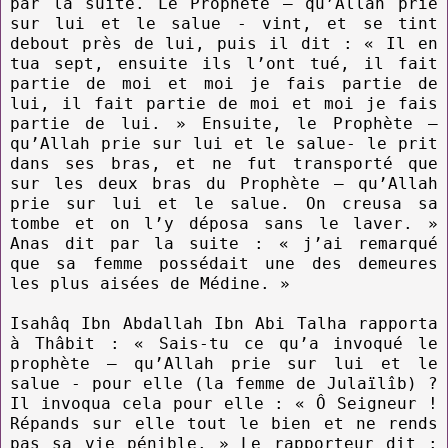
par la suite. Le Prophète – qu’Allah prie
sur lui et le salue - vint, et se tint
debout près de lui, puis il dit : « Il en
tua sept, ensuite ils l’ont tué, il fait
partie de moi et moi je fais partie de
lui, il fait partie de moi et moi je fais
partie de lui. » Ensuite, le Prophète –
qu’Allah prie sur lui et le salue- le prit
dans ses bras, et ne fut transporté que
sur les deux bras du Prophète – qu’Allah
prie sur lui et le salue. On creusa sa
tombe et on l’y déposa sans le laver. »
Anas dit par la suite : « j’ai remarqué
que sa femme possédait une des demeures
les plus aisées de Médine. »
Isahâq Ibn Abdallah Ibn Abi Talha rapporta
à Thâbit : « Sais-tu ce qu’a invoqué le
prophète – qu’Allah prie sur lui et le
salue - pour elle (la femme de Julaïlîb) ?
Il invoqua cela pour elle : « Ô Seigneur !
Répands sur elle tout le bien et ne rends
pas sa vie pénible. » Le rapporteur dit :