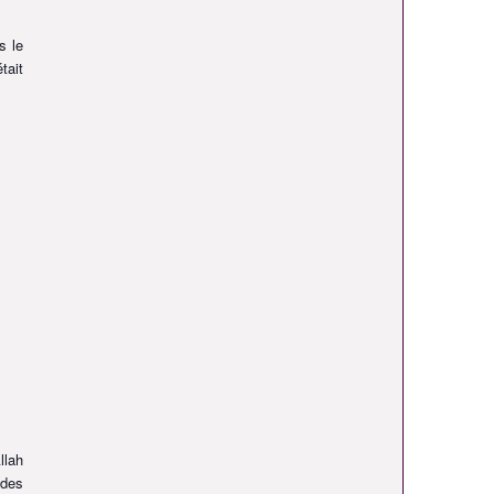
s le
tait
llah
 des