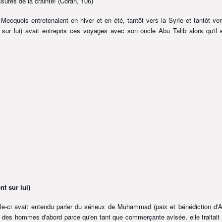
assurés de la crainte! (Coran, 106)
cquois entretenaient en hiver et en été, tantôt vers la Syrie et tantôt ver
sur lui) avait entrepris ces voyages avec son oncle Abu Talib alors qu'il é
nt sur lui)
lle-ci avait entendu parler du sérieux de Muhammad
(paix et bénédiction d'A
ur des hommes d'abord parce qu'en tant que commerçante avisée, elle traitait