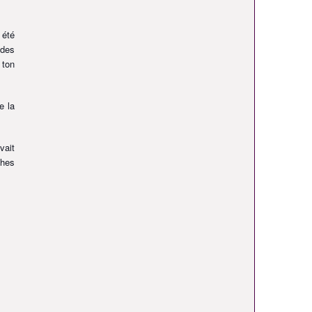
 été
 des
 ton
e la
vait
ches