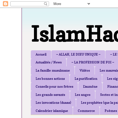
IslamHa
Accueil
~ ALLAH, LE DIEU UNIQUE ~
~ LE
Actualités / News
~ LA PROFESSION DE FOI ~
La famille musulmane
Vidéos
Les mauvais
Les bonnes actions
La purification
Les sig
Conseils pour nos frères
L'aumône
Financ
Les grands savants
Les anges
Sectes et i
Les invocations (duaas)
Les prophètes (que la pai
Calendrier islamique
Commerce
Poèmes