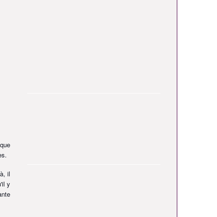
aque
les.
, il
il y
ante