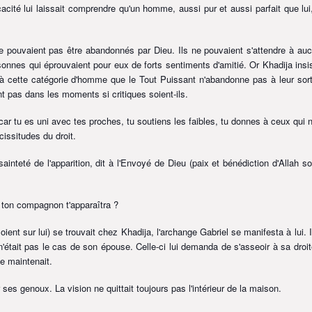
cacité lui laissait comprendre qu'un homme, aussi pur et aussi parfait que lui
 pouvaient pas être abandonnés par Dieu. Ils ne pouvaient s'attendre à au
rsonnes qui éprouvaient pour eux de forts sentiments d'amitié. Or Khadija insis
t à cette catégorie d'homme que le Tout Puissant n'abandonne pas à leur sort
nt pas dans les moments si critiques soient-ils.
ts, car tu es uni avec tes proches, tu soutiens les faibles, tu donnes à ceux qui n
cissitudes du droit.
ainteté de l'apparition, dit à l'Envoyé de Dieu
(paix et bénédiction d'Allah so
 ton compagnon t'apparaîtra ?
oient sur lui)
se trouvait chez Khadija, l'archange Gabriel se manifesta à lui. I
 n'était pas le cas de son épouse. Celle-ci lui demanda de s'asseoir à sa droit
 se maintenait.
 ses genoux. La vision ne quittait toujours pas l'intérieur de la maison.