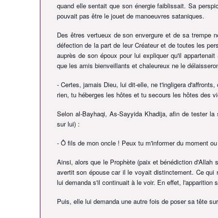
quand elle sentait que son énergie faiblissait. Sa perspi
pouvait pas être le jouet de manoeuvres sataniques.
Des êtres vertueux de son envergure et de sa trempe ne
défection de la part de leur Créateur et de toutes les pe
auprès de son époux pour lui expliquer qu'il appartenai
que les amis bienveillants et chaleureux ne le délaissero
- Certes, jamais Dieu, lui dit-elle, ne t'ingligera d'affron
rien, tu héberges les hôtes et tu secours les hôtes des vi
Selon al-Bayhaqi, As-Sayyida Khadija, afin de tester la s
sur lui)
:
- Ô fils de mon oncle ! Peux tu m'informer du moment ou
Ainsi, alors que le Prophète
(paix et bénédiction d'Allah s
avertit son épouse car il le voyait distinctement. Ce qui
lui demanda s'il continuait à le voir. En effet, l'apparition
Puis, elle lui demanda une autre fois de poser sa tête sur