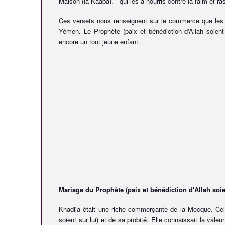
Maison (la Kaaba). - qui les a nourris contre la faim et r
Ces versets nous renseignent sur le commerce que les Me
Yémen. Le Prophète (paix et bénédiction d'Allah soient 
encore un tout jeune enfant.
Mariage du Prophète
(paix et bénédiction d'Allah soie
Khadija était une riche commerçante de la Mecque. Ce
soient sur lui)
et de sa probité. Elle connaissait la vale