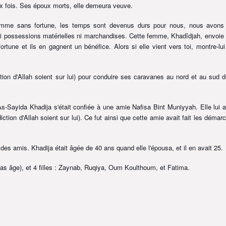
eux fois. Ses époux morts, elle demeura veuve.
homme sans fortune, les temps sont devenus durs pour nous, nous avons
i possessions matérielles ni marchandises. Cette femme, Khadîdjah, envoie
tune et ils en gagnent un bénéfice. Alors si elle vient vers toi, montre-lui
tion d'Allah soient sur lui)
pour conduire ses caravanes au nord et au sud d
As-Sayida Khadija s'était confiée à une amie Nafisa Bint Muniyyah. Elle lui a
iction d'Allah soient sur lui)
. Ce fut ainsi que cette amie avait fait les démar
des amis. Khadija était âgée de 40 ans quand elle l'épousa, et il en avait 25.
bas âge), et 4 filles : Zaynab, Ruqiya, Oum Koulthoum, et Fatima.