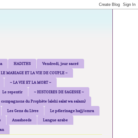
a
HADITHS
Vendredi, jour sacré
 LE MARIAGE ET LA VIE DE COUPLE ~
~ LA VIE ET LA MORT ~
Le repentir
~ HISTOIRES DE SAGESSE ~
 compagnons du Prophète (alehi salat wa salam)
Les Gens du Livre
Le pélerinage hajj/omra
s
Anasheeds
Langue arabe
an