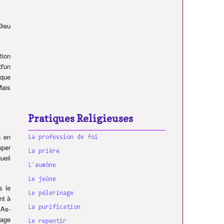
Dieu
tion
d'un
sque
Mais
Pratiques Religieuses
n en
La profession de foi
uper
La prière
ueil
L'aumône
Le jeûne
s le
Le pélerinage
nt à
 As-
La purification
rage
Le repentir