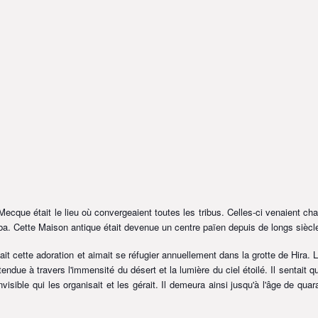
 Mecque était le lieu où convergeaient toutes les tribus. Celles-ci venaient ch
ba. Cette Maison antique était devenue un centre païen depuis de longs sièc
ait cette adoration et aimait se réfugier annuellement dans la grotte de Hira. Là
ndue à travers l'immensité du désert et la lumière du ciel étoilé. Il sentait qu'
isible qui les organisait et les gérait. Il demeura ainsi jusqu'à l'âge de quar