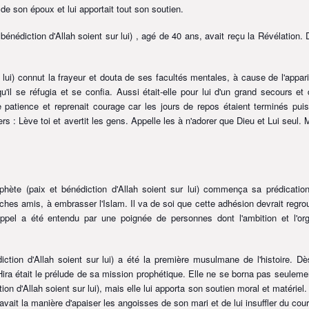
de son époux et lui apportait tout son soutien.
 bénédiction d'Allah soient sur lui)
, agé de 40 ans, avait reçu la Révélation. 
 lui)
connut la frayeur et douta de ses facultés mentales, à cause de l'appari
u'il se réfugia et se confia. Aussi était-elle pour lui d'un grand secours et 
de patience et reprenait courage car les jours de repos étaient terminés pui
ers : Lève toi et avertit les gens. Appelle les à n'adorer que Dieu et Lui seul. 
ophète
(paix et bénédiction d'Allah soient sur lui)
commença sa prédicatio
hes amis, à embrasser l'Islam. Il va de soi que cette adhésion devrait regro
el a été entendu par une poignée de personnes dont l'ambition et l'org
iction d'Allah soient sur lui)
a été la première musulmane de l'histoire. Dè
 Hira était le prélude de sa mission prophétique. Elle ne se borna pas seuleme
ion d'Allah soient sur lui)
, mais elle lui apporta son soutien moral et matériel.
ait la manière d'apaiser les angoisses de son mari et de lui insuffler du cou