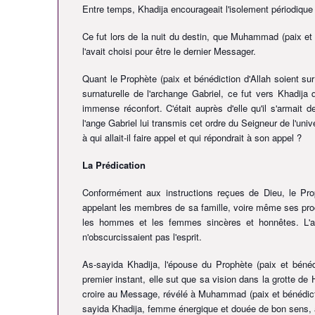
Entre temps, Khadija encourageait l'isolement périodique 
Ce fut lors de la nuit du destin, que Muhammad
(paix et
l'avait choisi pour être le dernier Messager.
Quant le Prophète
(paix et bénédiction d'Allah soient sur
surnaturelle de l'archange Gabriel, ce fut vers Khadija q
immense réconfort. C'était auprès d'elle qu'il s'armait 
l'ange Gabriel lui transmis cet ordre du Seigneur de l'univ
à qui allait-il faire appel et qui répondrait à son appel ?
La Prédication
Conformément aux instructions reçues de Dieu, le Pr
appelant les membres de sa famille, voire même ses proc
les hommes et les femmes sincères et honnêtes. L'app
n'obscurcissaient pas l'esprit.
As-sayida Khadija, l'épouse du Prophète
(paix et bénéd
premier instant, elle sut que sa vision dans la grotte de
croire au Message, révélé à Muhammad
(paix et bénédict
sayida Khadija, femme énergique et douée de bon sens, av