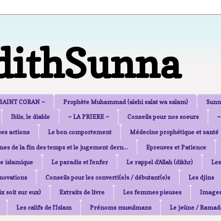
dithSunna
 SAINT CORAN ~
Prophète Muhammad (alehi salat wa salam)
Sunn
Iblis, le diable
~ LA PRIERE ~
Conseils pour nos soeurs
~
es actions
Le bon comportement
Médecine prophétique et santé
nes de la fin des temps et le jugement dern...
Epreuves et Patience
e islamique
Le paradis et l'enfer
Le rappel d'Allah (dikhr)
Les
nnovations
Conseils pour les converti(e)s / débutant(e)s
Les djins
x soit sur eux)
Extraits de livre
Les femmes pieuses
Image
Les califs de l'Islam
Prénoms musulmans
Le jeûne / Ramad