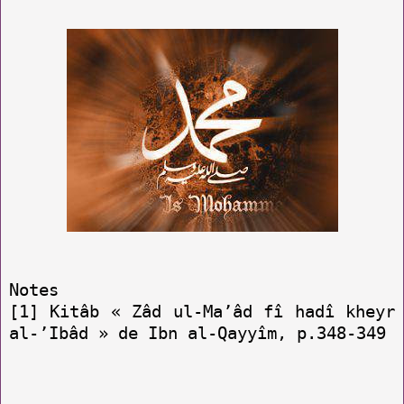
Notes
[1] Kitâb « Zâd ul-Ma’âd fî hadî kheyr
al-’Ibâd » de Ibn al-Qayyîm, p.348-349