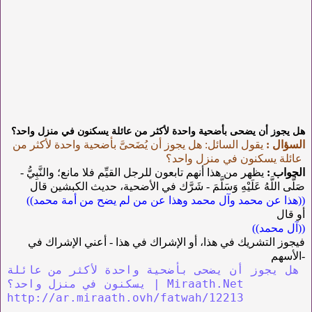
هل يجوز أن يضحى بأضحية واحدة لأكثر من عائلة يسكنون في منزل واحد؟
السؤال :
يقول السائل: هل يجوز أن يُضَحىَّ بأضحية واحدة لأكثر من
عائلة يسكنون في منزل واحد؟
الجواب :
يظهر من هذا أنهم تابعون للرجل القيِّم فلا مانع؛ والنَّبِيُّ -
صَلَّى اللَّهُ عَلَيْهِ وَسَلَّمَ - شَرَّك في الأضحية، حديث الكبشين قال
((هذا عن محمد وآل محمد وهذا عن من لم يضح من أمة محمد))
أو قال
((آل محمد))
فيجوز التشريك في هذا، أو الإشراك في هذا - أعني الإشراك في
الأسهم-
هل يجوز أن يضحى بأضحية واحدة لأكثر من عائلة
يسكنون في منزل واحد؟ | Miraath.Net
http://ar.miraath.ovh/fatwah/12213