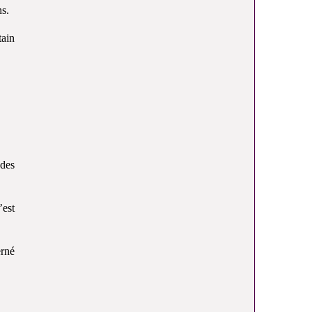
ns.
tain
 des
’est
erné