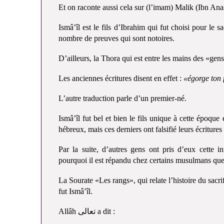
Et on raconte aussi cela sur (l’imam) Malik (Ibn Ana
Ismâ’îl est le fils d’Ibrahim qui fut choisi pour le 
nombre de preuves qui sont notoires.
D’ailleurs, la Thora qui est entre les mains des «gen
Les anciennes écritures disent en effet :
«égorge ton 
L’autre traduction parle d’un premier-né.
Ismâ’îl fut bel et bien le fils unique à cette époqu
hébreux, mais ces derniers ont falsifié leurs écritures
Par la suite, d’autres gens ont pris d’eux cette in
pourquoi il est répandu chez certains musulmans que 
La Sourate «Les rangs», qui relate l’histoire du sacr
fut Ismâ’îl
.
Allâh تعالى a dit :