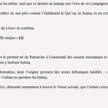
s) lui même, sauf que ce dernier ne partage pas l’avis de ses compagno
sacrifice de son père comme l’établissent le Qur’an, la Sunna, et un cer
s du Livre» le confirme.
fils unique.»
[1]
e et le premier-né du Patriarche à l’unanimité des savants musulmans et
 en y insérant Isshaq.
formation, dont l’origine provient des textes hébraïques falsifiés ; c
l’enfant en question fut Isshaq.
ifice, démontre notamment à travers le Verset suivant, que l’enfant conc