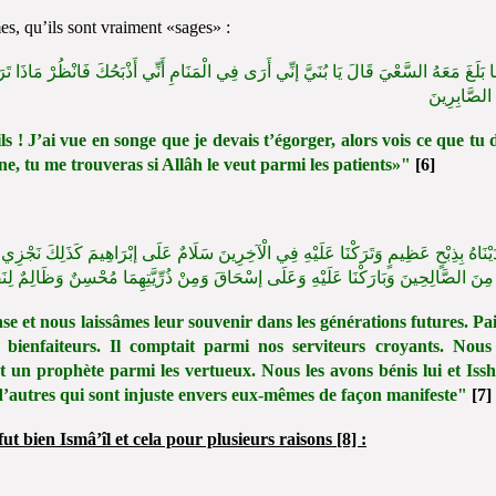
, qu’ils sont vraiment «sages» :
َا بَلَغَ مَعَهُ السَّعْيَ قَالَ يَا بُنَيَّ إنِّي أَرَى فِي الْمَنَامِ أَنِّي أَذْبَحُكَ فَانْظُرْ مَاذَا 
الصَّابِرِينَ
ls ! J’ai vue en songe que je devais t’égorger, alors vois ce que tu 
nne, tu me trouveras si Allâh le veut parmi les patients»"
[6]
يْنَاهُ بِذِبْحٍ عَظِيمٍ وَتَرَكْنَا عَلَيْهِ فِي الْآخِرِينَ سَلَامٌ عَلَى إبْرَاهِيمَ كَذَلِكَ نَجْزِي ا
ًا مِنَ الصَّالِحِينَ وَبَارَكْنَا عَلَيْهِ وَعَلَى إسْحَاقَ وَمِنْ ذُرِّيَّتِهِمَا مُحْسِنٌ وَظَالِمٌ لِن
 et nous laissâmes leur souvenir dans les générations futures. Pa
 bienfaiteurs. Il comptait parmi nos serviteurs croyants. Nous 
t un prophète parmi les vertueux. Nous les avons bénis lui et Iss
 d’autres qui sont injuste envers eux-mêmes de façon manifeste"
[7]
t bien Ismâ’îl et cela pour plusieurs raisons [8] :