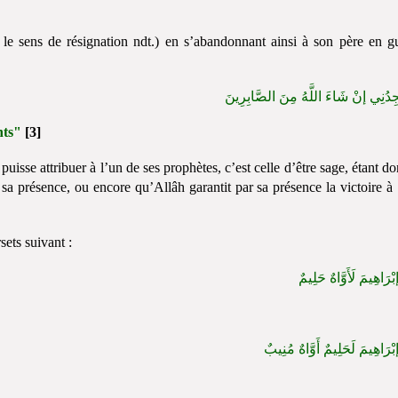
le sens de résignation ndt.) en s’abandonnant ainsi à son père en g
ِدُنِي إنْ شَاءَ اللَّهُ مِنَ الصَّابِرِينَ
nts"
[3]
uisse attribuer à l’un de ses prophètes, c’est celle d’être sage, étant d
sa présence, ou encore qu’Allâh garantit par sa présence la victoire à
sets suivant :
بْرَاهِيمَ لَأَوَّاهٌ حَلِيمٌ
بْرَاهِيمَ لَحَلِيمٌ أَوَّاهٌ مُنِيبٌ