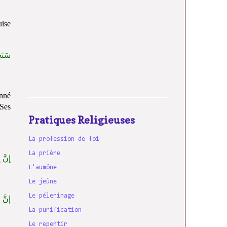
uise
سَتَج
onné
 Ses
Pratiques Religieuses
La profession de foi
La prière
إنَّ إ
L'aumône
Le jeûne
Le pélerinage
إنَّ إ
La purification
Le repentir