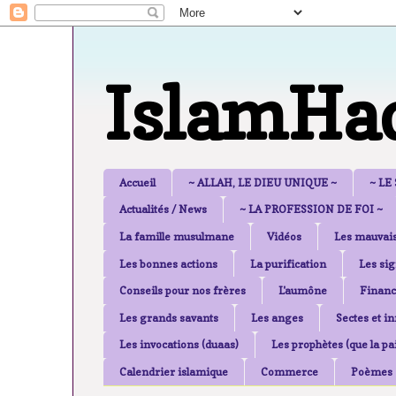
IslamHa
Accueil
~ ALLAH, LE DIEU UNIQUE ~
~ LE
Actualités / News
~ LA PROFESSION DE FOI ~
La famille musulmane
Vidéos
Les mauvais
Les bonnes actions
La purification
Les sig
Conseils pour nos frères
L'aumône
Financ
Les grands savants
Les anges
Sectes et i
Les invocations (duaas)
Les prophètes (que la pai
Calendrier islamique
Commerce
Poèmes