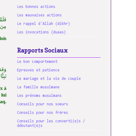
Les bonnes actions
Les mauvaises actions
فَلَمّ
Le rappel d'Allah (dikhr)
مِنَ 
Les invocations (duaas)
dois
Rapports Sociaux
Le bon comportement
وَفَدَ
Epreuves et patience
نَبِيّ
Le mariage et la vie de couple
La famille musulmane
ix à
lui
Les prénoms musulmans
haq.
Conseils pour nos soeurs
Conseils pour nos frères
Conseils pour les converti(e)s /
débutant(e)s