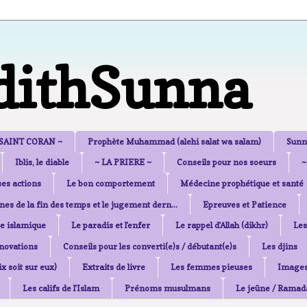
dithSunna
 SAINT CORAN ~
Prophète Muhammad (alehi salat wa salam)
Sunn
Iblis, le diable
~ LA PRIERE ~
Conseils pour nos soeurs
~
es actions
Le bon comportement
Médecine prophétique et santé
nes de la fin des temps et le jugement dern...
Epreuves et Patience
e islamique
Le paradis et l'enfer
Le rappel d'Allah (dikhr)
Les
nnovations
Conseils pour les converti(e)s / débutant(e)s
Les djins
x soit sur eux)
Extraits de livre
Les femmes pieuses
Image
Les califs de l'Islam
Prénoms musulmans
Le jeûne / Ramad