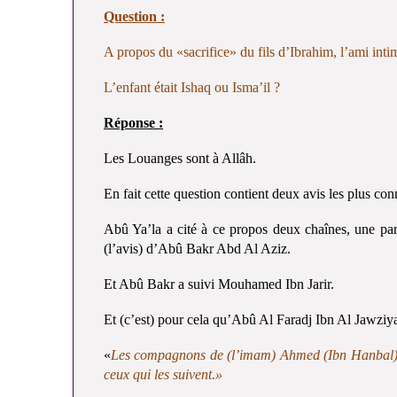
Question :
A propos du «sacrifice» du fils d’Ibrahim, l’ami inti
L’enfant était Ishaq ou Isma’il ?
Réponse :
Les Louanges sont à Allâh.
En fait cette question contient deux avis les plus con
Abû Ya’la a cité à ce propos deux chaînes, une par 
(l’avis) d’Abû Bakr Abd Al Aziz.
Et Abû Bakr a suivi Mouhamed Ibn Jarir.
Et (c’est) pour cela qu’Abû Al Faradj Ibn Al Jawziya 
«
Les compagnons de (l’imam) Ahmed (Ibn Hanbal) sou
ceux qui les suivent.»