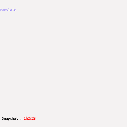
Translate
r Snapchat :
ih2c2s