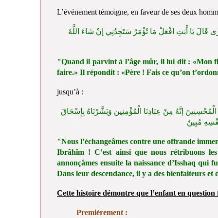
L’événement témoigne, en faveur de ses deux hommes
تَرَى قَالَ يَا أَبَتِ افْعَلْ مَا تُؤْمَرُ سَتَجِدُنِي إنْ شَاءَ اللَّهُ
"Quand il parvint à l’âge mûr, il lui dit : «Mon fi
faire.» Il répondit : «Père ! Fais ce qu’on t’ordo
jusqu’à :
لْمُحْسِنِينَ إنَّهُ مِنْ عِبَادِنَا الْمُؤْمِنِين وَبَشَّرْنَاهُ بِإِسْحَاقَ
َفْسِهِ مُبِينٌ
"Nous l’échangeâmes contre une offrande immense
Ibrâhîm ! C’est ainsi que nous rétribuons les
annonçâmes ensuite la naissance d’Isshaq qui fu
Dans leur descendance, il y a des bienfaiteurs et
Cette histoire démontre que l’enfant en question fu
Premièrement :