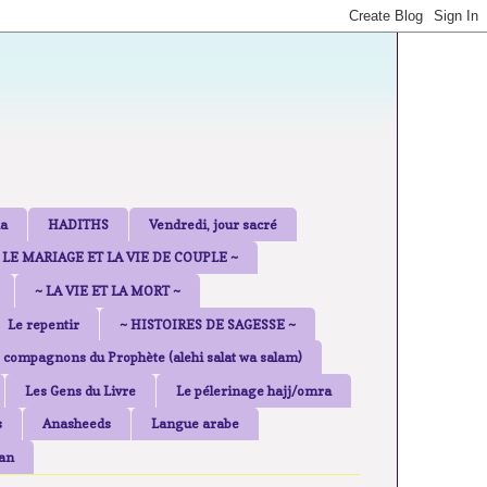
a
HADITHS
Vendredi, jour sacré
 LE MARIAGE ET LA VIE DE COUPLE ~
~ LA VIE ET LA MORT ~
Le repentir
~ HISTOIRES DE SAGESSE ~
 compagnons du Prophète (alehi salat wa salam)
Les Gens du Livre
Le pélerinage hajj/omra
s
Anasheeds
Langue arabe
an