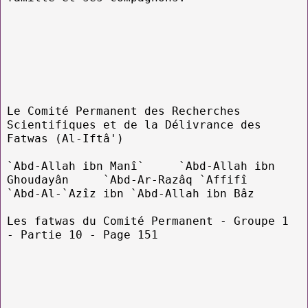
Le Comité Permanent des Recherches
Scientifiques et de la Délivrance des
Fatwas (Al-Iftâ')
`Abd-Allah ibn Manî` `Abd-Allah ibn
Ghoudayân `Abd-Ar-Razâq `Affifî
`Abd-Al-`Azîz ibn `Abd-Allah ibn Bâz
Les fatwas du Comité Permanent - Groupe 1
- Partie 10 - Page 151