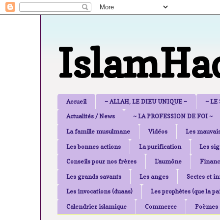
IslamHa
Accueil
~ ALLAH, LE DIEU UNIQUE ~
~ LE
Actualités / News
~ LA PROFESSION DE FOI ~
La famille musulmane
Vidéos
Les mauvais
Les bonnes actions
La purification
Les sig
Conseils pour nos frères
L'aumône
Financ
Les grands savants
Les anges
Sectes et i
Les invocations (duaas)
Les prophètes (que la pai
Calendrier islamique
Commerce
Poèmes