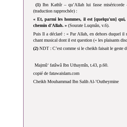
(1)
Ibn Kathîr – qu’Allah lui fasse miséricorde
(traduction rapprochée) :
« Et, parmi les hommes, il est [quelqu'un] qui,
chemin d'Allah. »
(Sourate Luqmân, v.6).
Puis Il a déclaré : « Par Allah, en dehors duquel il n
chant musical dont il est question (« les plaisants dis
(2)
NDT : C’est comme si le cheikh faisait le geste 
Majmû‘ fatâwâ Ibn Uthaymîn, t.43, p.60.
copié de
fatawaislam.com
Cheikh Mouhammad Ibn Salih Al-’Outheymine