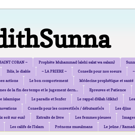
dithSunna
 SAINT CORAN ~
Prophète Muhammad (alehi salat wa salam)
Sunn
Iblis, le diable
~ LA PRIERE ~
Conseils pour nos soeurs
~
es actions
Le bon comportement
Médecine prophétique et santé
nes de la fin des temps et le jugement dern...
Epreuves et Patience
e islamique
Le paradis et l'enfer
Le rappel d'Allah (dikhr)
Les
nnovations
Conseils pour les converti(e)s / débutant(e)s
Les djins
x soit sur eux)
Extraits de livre
Les femmes pieuses
Image
Les califs de l'Islam
Prénoms musulmans
Le jeûne / Ramad