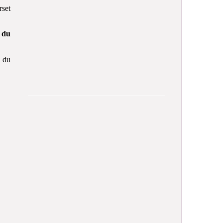
rset
 du
n du