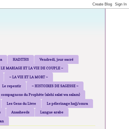
a
HADITHS
Vendredi, jour sacré
 LE MARIAGE ET LA VIE DE COUPLE ~
~ LA VIE ET LA MORT ~
Le repentir
~ HISTOIRES DE SAGESSE ~
 compagnons du Prophète (alehi salat wa salam)
Les Gens du Livre
Le pélerinage hajj/omra
s
Anasheeds
Langue arabe
an