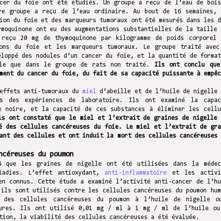
ncer du foie ont été étudiés. Un groupe a reçu de l’eau de bois
re groupe a reçu de l’eau ordinaire. Au bout de 16 semaines, 
ion du foie et des marqueurs tumoraux ont été mesurés dans les d
ymoquinone ont eu des augmentations substantielles de la taille 
 reçu 20 mg de thymoquinone par kilogramme de poids corporel 
ions du foie et les marqueurs tumoraux. Le groupe traité avec
eloppé des nodules d’un cancer du foie, et la quantité de format
ble que dans le groupe de rats non traité.
Ils ont conclu que
ment du cancer du foie, du fait de sa capacité puissante à empêc
 effets anti-tumoraux du
miel
d’abeille et de l’huile de nigelle 
s des expériences de laboratoire. Ils ont examiné la capac
e noire, et la capacité de ces substances à éliminer les cellu
ls ont constaté que le miel et l’extrait de graines de nigelle 
é des cellules cancéreuses du foie. Le miel et l’extrait de gra
ant des cellules et ont induit la mort des cellules cancéreuses 
ncéreuses du poumon
4 que les graines de nigelle ont été utilisées dans la médec
aladies. L’effet antioxydant,
anti-inflammatoire
et les activi
en connus. Cette étude a examiné l’activité anti-cancer de l’hu
’ils sont utilisés contre les cellules cancéreuses du poumon hum
é des cellules cancéreuses du poumon à l’huile de nigelle o
eures. Ils ont utilisé 0,01 mg / ml à 1 mg / ml de l’huile ou
tion, la viabilité des cellules cancéreuses a été évaluée.