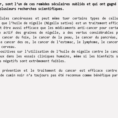
r, sont l’un de ces remèdes séculaires oubliés et qui ont gagné 
plusieurs recherches scientifiques.
llules cancéreuses et peut même tuer certains types de cellu
 que l’huile de nigelle (Nigella sativa) est un traitement effic
t être aussi efficace que les médicaments anti-cancer pour certa
e actif des graines de nigelle, a des vertus considérables p
e cancer du foie, le cancer de la peau, le cancer du pancréas,
le cancer des os, le cancer de l’estomac, le lymphome, le cancer
 cerveau.
positives sur l’utilisation de l’huile de nigelle contre le canc
aux dans les essais cliniques humains, même si les bienfaits s
s négatifs sont extrêmement faibles.
 prévention et le traitement du cancer est efficace contre
 de cumin noir n’a toujours pas été reconnue comme bénéfique par