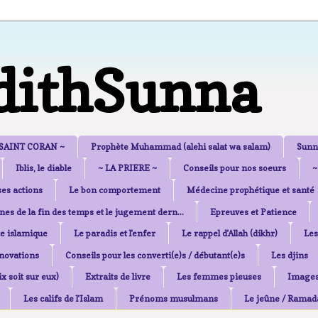
dithSunna
 SAINT CORAN ~
Prophète Muhammad (alehi salat wa salam)
Sunn
Iblis, le diable
~ LA PRIERE ~
Conseils pour nos soeurs
~
es actions
Le bon comportement
Médecine prophétique et santé
nes de la fin des temps et le jugement dern...
Epreuves et Patience
e islamique
Le paradis et l'enfer
Le rappel d'Allah (dikhr)
Les
nnovations
Conseils pour les converti(e)s / débutant(e)s
Les djins
x soit sur eux)
Extraits de livre
Les femmes pieuses
Image
Les califs de l'Islam
Prénoms musulmans
Le jeûne / Ramad