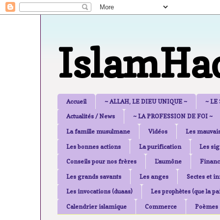
IslamHa
Accueil
~ ALLAH, LE DIEU UNIQUE ~
~ LE
Actualités / News
~ LA PROFESSION DE FOI ~
La famille musulmane
Vidéos
Les mauvais
Les bonnes actions
La purification
Les sig
Conseils pour nos frères
L'aumône
Financ
Les grands savants
Les anges
Sectes et i
Les invocations (duaas)
Les prophètes (que la pai
Calendrier islamique
Commerce
Poèmes