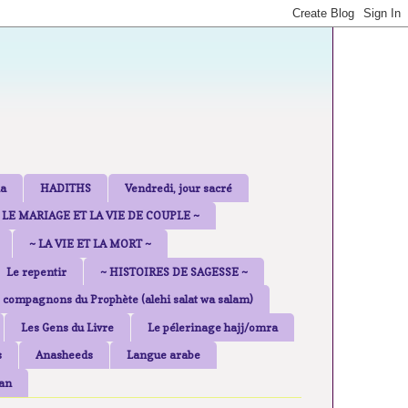
a
HADITHS
Vendredi, jour sacré
 LE MARIAGE ET LA VIE DE COUPLE ~
~ LA VIE ET LA MORT ~
Le repentir
~ HISTOIRES DE SAGESSE ~
 compagnons du Prophète (alehi salat wa salam)
Les Gens du Livre
Le pélerinage hajj/omra
s
Anasheeds
Langue arabe
an