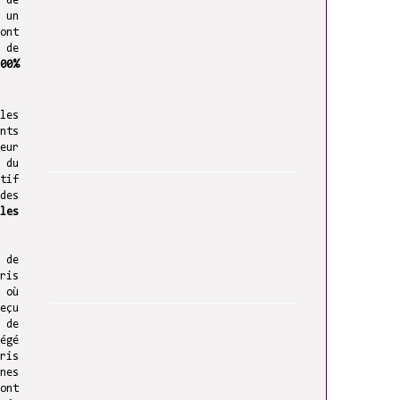
 de
 un
ont
 de
00%
les
nts
eur
 du
tif
des
les
 de
ris
 où
eçu
 de
égé
ris
nes
ont