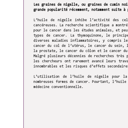
Les graines de nigelle, ou graines de cumin noi
grande popularité récemment, notamment suite à 
L’huile de nigelle inhibe l’activité des ce
cancéreuses. La recherche scientifique a montré
pour le cancer dans les études animales, et peu
types de cancer. La thymoquinone, le princip
diverses maladies inflammatoires, y compris l
cancer du col de l’utérus, le cancer du sein, 
la prostate, le cancer du côlon et le cancer du
Malgré plusieurs décennies de recherches très 
les chercheurs ont rarement avancé leurs trav
innombrables et les risques d’effets secondaire
L’utilisation de l’huile de nigelle pour la
nombreuses formes de cancer. Pourtant, l’huile
médecine conventionnelle.