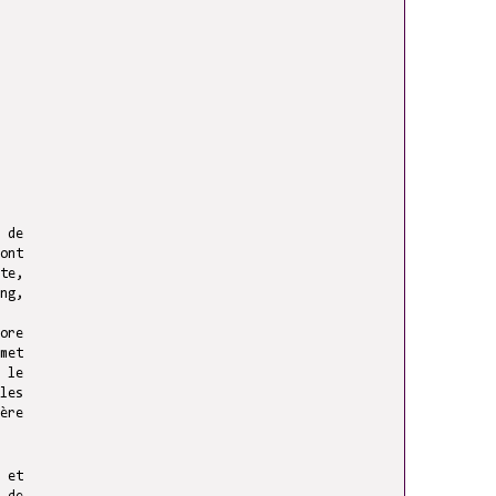
 de
ont
te,
ng,
ore
met
 le
les
ère
 et