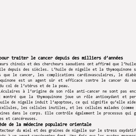
pour traiter le cancer depuis des milliers d’années
eurs chinois et des chercheurs saoudiens ont affirmé que l’huile
lle depuis des siècles. L’huile de nigelle et la thymoquinone s
s que le cancer, les complications cardiovasculaires, le diabè
oquinone est un agent sûr et efficace contre le cancer du sa
du col de l’utérus et de la peau.
léculaires à l’origine de son rôle anti-cancer ne sont pas enc
t montré que la thymoquinone joue un rôle antioxydant et per
huile de nigelle induit l’apoptose, ce qui signifie qu’elle aide
cellules, les cellules inutiles, et les cellules malades (comme 
xines dans le corps. Elle contrôle également le processus qui g
es et cancéreuses.
ède de la médecine populaire orientale
tecteur du miel et des graines de nigelle sur le stress oxydatif