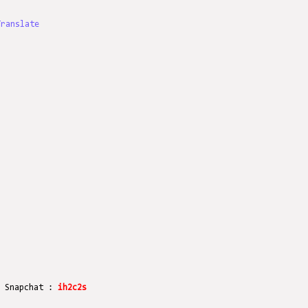
Translate
r Snapchat :
ih2c2s