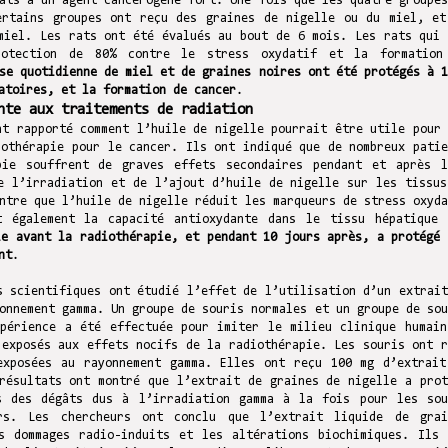
ats à un agent cancérogène fort. Une fois que les quatre groupes
ertains groupes ont reçu des graines de nigelle ou du miel, et
miel. Les rats ont été évalués au bout de 6 mois. Les rats qui 
otection de 80% contre le stress oxydatif et la formation
se quotidienne de miel et de graines noires ont été protégés à 1
atoires, et la formation de cancer
.
nte aux traitements de radiation
nt rapporté comment l’huile de nigelle pourrait être utile pour 
iothérapie pour le cancer. Ils ont indiqué que de nombreux patie
pie souffrent de graves effets secondaires pendant et après l
e l’irradiation et de l’ajout d’huile de nigelle sur les tissus
ntre que l’huile de nigelle réduit les marqueurs de stress oxyda
t également la capacité antioxydante dans le tissu hépatique 
le avant la radiothérapie, et pendant 10 jours après, a protégé 
nt
.
s scientifiques ont étudié l’effet de l’utilisation d’un extrait
onnement gamma. Un groupe de souris normales et un groupe de sou
xpérience a été effectuée pour imiter le milieu clinique humain
 exposés aux effets nocifs de la radiothérapie. Les souris ont r
exposées au rayonnement gamma. Elles ont reçu 100 mg d’extrait
résultats ont montré que l’extrait de graines de nigelle a prot
s des dégâts dus à l’irradiation gamma à la fois pour les sou
rs. Les chercheurs ont conclu que l’extrait liquide de grai
s dommages radio-induits et les altérations biochimiques. Ils 