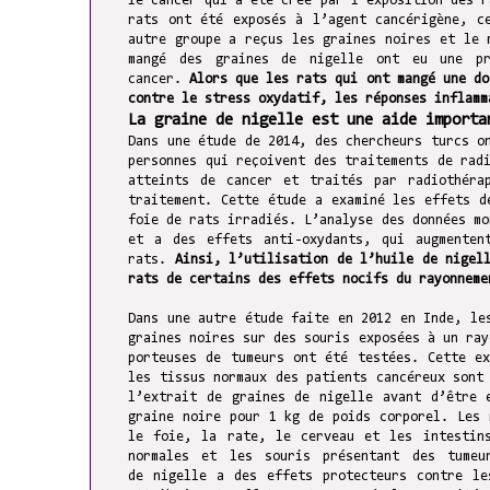
le cancer qui a été créé par l’exposition des r
rats ont été exposés à l’agent cancérigène, c
autre groupe a reçus les graines noires et le 
mangé des graines de nigelle ont eu une pr
cancer.
Alors que les rats qui ont mangé une do
contre le stress oxydatif, les réponses inflamm
La graine de nigelle est une aide importa
Dans une étude de 2014, des chercheurs turcs o
personnes qui reçoivent des traitements de rad
atteints de cancer et traités par radiothéra
traitement. Cette étude a examiné les effets d
foie de rats irradiés. L’analyse des données mo
et a des effets anti-oxydants, qui augmenten
rats.
Ainsi, l’utilisation de l’huile de nigel
rats de certains des effets nocifs du rayonneme
Dans une autre étude faite en 2012 en Inde, le
graines noires sur des souris exposées à un ray
porteuses de tumeurs ont été testées. Cette e
les tissus normaux des patients cancéreux sont
l’extrait de graines de nigelle avant d’être 
graine noire pour 1 kg de poids corporel. Les 
le foie, la rate, le cerveau et les intestin
normales et les souris présentant des tumeu
de nigelle a des effets protecteurs contre le