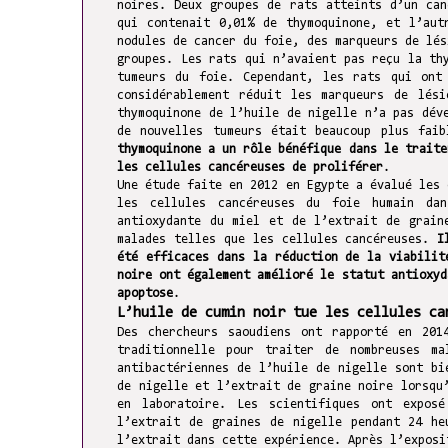
noires. Deux groupes de rats atteints d’un ca
qui contenait 0,01% de thymoquinone, et l’aut
nodules de cancer du foie, des marqueurs de lés
groupes. Les rats qui n’avaient pas reçu la th
tumeurs du foie. Cependant, les rats qui ont
considérablement réduit les marqueurs de lés
thymoquinone de l’huile de nigelle n’a pas dév
de nouvelles tumeurs était beaucoup plus fai
thymoquinone a un rôle bénéfique dans le traite
les cellules cancéreuses de proliférer
.
Une étude faite en 2012 en Egypte a évalué les
les cellules cancéreuses du foie humain dan
antioxydante du miel et de l’extrait de grain
malades telles que les cellules cancéreuses.
I
été efficaces dans la réduction de la viabilit
noire ont également amélioré le statut antioxyd
apoptose
.
L’huile de cumin noir tue les cellules ca
Des chercheurs saoudiens ont rapporté en 201
traditionnelle pour traiter de nombreuses m
antibactériennes de l’huile de nigelle sont bi
de nigelle et l’extrait de graine noire lorsqu
en laboratoire. Les scientifiques ont expos
l’extrait de graines de nigelle pendant 24 h
l’extrait dans cette expérience. Après l’exposi