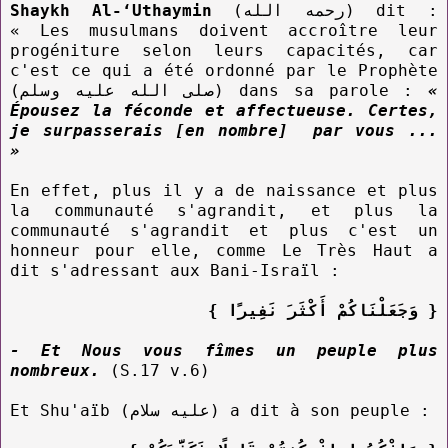
Shaykh Al-‘Uthaymin
(رحمه الله) dit :
« Les musulmans doivent accroître leur
progéniture selon leurs capacités, car
c'est ce qui a été ordonné par le Prophète
(صلى الله عليه وسلم) dans sa parole :
«
Épousez la féconde et affectueuse. Certes,
je surpasserais [en nombre] par vous ...
»
En effet, plus il y a de naissance et plus
la communauté s'agrandit, et plus la
communauté s'agrandit et plus c'est un
honneur pour elle, comme Le Très Haut a
dit s'adressant aux Bani-Israïl :
{ وَجَعَلْنَاكُمْ أَكْثَرَ نَفِيرًا }
- Et Nous vous fîmes un peuple plus
nombreux.
(S.17 v.6)
Et Shu'aïb (عليه سلام) a dit à son peuple :