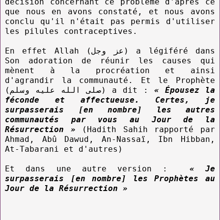
décision concernant ce problème d'après ce
que nous en avons constaté, et nous avons
conclu qu'il n'était pas permis d'utiliser
les pilules contraceptives.
En effet Allah (عز وجل) a légiféré dans
Son adoration de réunir les causes qui
mènent à la procréation et ainsi
d'agrandir la communauté. Et le Prophète
(صلى الله عليه وسلم) a dit :
« Épousez la
féconde et affectueuse. Certes, je
surpasserais [en nombre] les autres
communautés par vous au Jour de la
Résurrection »
(Hadith Sahih rapporté par
Ahmad, Abû Dawud, An-Nassaï, Ibn Hibban,
At-Tabarani et d'autres)
Et dans une autre version :
« Je
surpasserais [en nombre] les Prophètes au
Jour de la Résurrection »