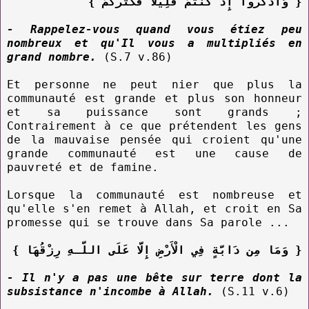
{ وَاذْكُرُوا إِذْ كُنتُمْ قَلِيلًا فَكَثَّرَكُمْ }
- Rappelez-vous quand vous étiez peu
nombreux et qu'Il vous a multipliés en
grand nombre.
(S.7 v.86)
Et personne ne peut nier que plus la
communauté est grande et plus son honneur
et sa puissance sont grands ;
Contrairement à ce que prétendent les gens
de la mauvaise pensée qui croient qu'une
grande communauté est une cause de
pauvreté et de famine.
Lorsque la communauté est nombreuse et
qu'elle s'en remet à Allah, et croit en Sa
promesse qui se trouve dans Sa parole ...
{ وَمَا مِن دَابَّةٍ فِي الْأَرْضِ إِلَّا عَلَى اللَّـهِ رِزْقُهَا }
- Il n'y a pas une bête sur terre dont la
subsistance n'incombe à Allah.
(S.11 v.6)