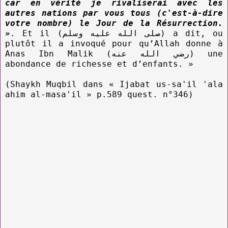
car en vérité je rivaliserai avec les
autres nations par vous tous (c'est-à-dire
votre nombre) le Jour de la Résurrection.
»
. Et il (صلى الله عليه وسلم) a dit, ou
plutôt il a invoqué pour qu’Allah donne à
Anas Ibn Malik (رضي الله عنه) une
abondance de richesse et d’enfants. »
(Shaykh Muqbil dans « Ijabat us-sa'il 'ala
ahim al-masa'il » p.589 quest. n°346)