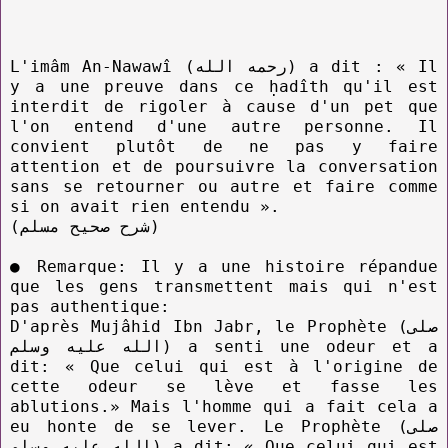
L'imâm An-Nawawî (رحمه الله) a dit : « Il
y a une preuve dans ce ḥadîth qu'il est
interdit de rigoler à cause d'un pet que
l'on entend d'une autre personne. Il
convient plutôt de ne pas y faire
attention et de poursuivre la conversation
sans se retourner ou autre et faire comme
si on avait rien entendu ».
(شرح صحيح مسلم)
● Remarque: Il y a une histoire répandue
que les gens transmettent mais qui n'est
pas authentique:
D'après Mujâhid Ibn Jabr, le Prophète (صلى
الله عليه وسلم) a senti une odeur et a
dit: « Que celui qui est à l'origine de
cette odeur se lève et fasse les
ablutions.» Mais l'homme qui a fait cela a
eu honte de se lever. Le Prophète (صلى
الله عليه وسلم) a dit: « Que celui qui est