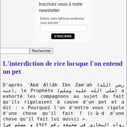
Inscrivez vous à notre
newsletter
Entrez votre adresse email pour
vous inscrire
*
S'INSCRIRE
L'interdiction de rire lorsque l'on entend
un pet
D'après 'Abd Allâh Ibn Zam'ah (رضي الله
عنه), le Prophète (صلى الله عليه وسلم) a
exhorté les compagnons au s
ujet du fait
qu'ils rigolaient à cause d'un pet et a
dit : « Pourquoi l'un d'entre vous rigole
d'une chose qu'il fait ? (c-à-d d'une
chose qu'il fait lui aussi) ».
(رواه البخاري في صحيحه رقم ٤٩٤٢ و مسلم في