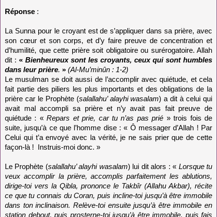
Réponse
:
La
Sunna
pour le croyant est de s’appliquer dans sa prière, avec
son cœur et son corps, et d’y faire preuve de concentration et
d’humilité, que cette prière soit obligatoire ou surérogatoire. Allah
dit :
«
Bienheureux sont les croyants, ceux qui sont humbles
dans leur prière
.
»
(Al-Mu’minûn : 1-2)
Le musulman se doit aussi de l’accomplir avec quiétude, et cela
fait partie des piliers les plus importants et des obligations de la
prière car le Prophète (
salallahu’ alayhi wasalam
) a dit à celui qui
avait mal accompli sa prière et n’y avait pas fait preuve de
quiétude : «
Repars et prie, car tu n’as pas prié
» trois fois de
suite, jusqu’à ce que l’homme dise : « Ô messager d’Allah ! Par
Celui qui t’a envoyé avec la vérité, je ne sais prier que de cette
façon-là !
Instruis-moi donc. »
Le Prophète (
salallahu’ alayhi wasalam
) lui dit alors : «
Lorsque tu
veux accomplir la prière, accomplis parfaitement les ablutions,
dirige-toi vers la Qibla, prononce le Takbîr (Allahu Akbar), récite
ce que tu connais du Coran, puis incline-toi jusqu’à être immobile
dans ton inclinaison. Relève-toi ensuite jusqu’à être immobile en
station debout, puis prosterne-toi jusqu’à être immobile, puis fais