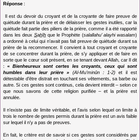
Réponse
:
Il est du devoir du croyant et de la croyante de faire preuve de
quiétude durant la prière et de délaisser les gestes inutiles, car la
quiétude fait partie des piliers de la prière, comme il a été rapporté
dans les deux
S
a
h
î
h
que le Prophète (
salallahu’ alayhi wasalam
)
a ordonné à celui qui n’avait pas fait preuve de quiétude durant sa
prière de la recommencer. Il convient à tout croyant et croyante
de se concentrer durant la prière, de s’y appliquer et de faire en
sorte que le cœur soit présent, en se tenant devant Allah, car Il dit
:
«
Bienheureux sont certes les croyants, ceux qui sont
humbles dans leur prière »
(Al-Mu’minûn : 1-2)
et il est
détestable d’être distrait en touchant ses vêtements, sa barbe ou
autre. Si ces gestes sont continus, cela devient interdit – selon ce
que nous savons de cette religion purifiée – et la prière est
annulée.
Il n’existe pas de limite véritable, et l’avis selon lequel on limite à
trois le nombre de gestes permis durant la prière est un avis faible
sur lequel il n’y a pas de preuves.
En fait, le critère est de savoir si ces gestes sont considérés par