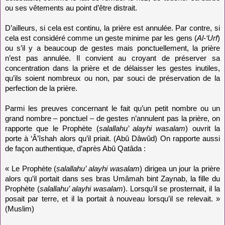
ou ses vêtements au point d’être distrait.
D’ailleurs, si cela est continu, la prière est annulée. Par contre, si
cela est considéré comme un geste minime par les gens (
Al-
‘Urf
)
ou s’il y a beaucoup de gestes mais ponctuellement, la prière
n’est pas annulée. Il convient au croyant de préserver sa
concentration dans la prière et de délaisser les gestes inutiles,
qu’ils soient nombreux ou non, par souci de préservation de la
perfection de la prière.
Parmi les preuves concernant le fait qu’un petit nombre ou un
grand nombre – ponctuel – de gestes n’annulent pas la prière, on
rapporte que le Prophète (
salallahu’ alayhi wasalam
) ouvrit la
porte à ‘Â’îshah alors qu’il priait. (Abû Dâwûd) On rapporte aussi
de façon authentique, d’après Abû Qatâda :
« Le Prophète (
salallahu’ alayhi wasalam
) dirigea un jour la prière
alors qu’il portait dans ses bras Umâmah bint Zaynab, la fille du
Prophète (
salallahu’ alayhi wasalam
). Lorsqu’il se prosternait, il la
posait par terre, et il la portait à nouveau lorsqu’il se relevait. »
(Muslim)