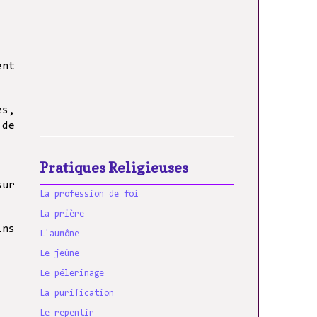
ent
es,
 de
Pratiques Religieuses
sur
La profession de foi
La prière
ins
L'aumône
Le jeûne
Le pélerinage
La purification
Le repentir