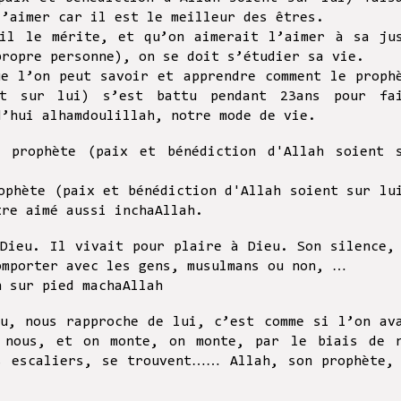
l’aimer car il est le meilleur des êtres.
il le mérite, et qu’on aimerait l’aimer à sa ju
propre personne), on se doit s’étudier sa vie.
ue l’on peut savoir et apprendre comment le proph
nt sur lui) s’est battu pendant 23ans pour fa
d’hui alhamdoulillah, notre mode de vie.
 prophète (paix et bénédiction d'Allah soient 
ophète (paix et bénédiction d'Allah soient sur lu
tre aimé aussi inchaAllah.
 Dieu. Il vivait pour plaire à Dieu. Son silence,
comporter avec les gens, musulmans ou non, …
n sur pied machaAllah
eu, nous rapproche de lui, c’est comme si l’on av
t nous, et on monte, on monte, par le biais de 
s escaliers, se trouvent…… Allah, son prophète,