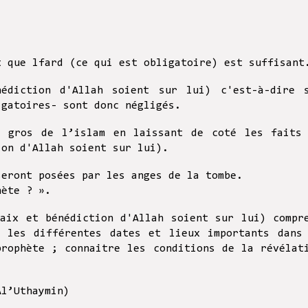
t que lfard (ce qui est obligatoire) est suffisan
édiction d'Allah soient sur lui) c'est-à-dire 
igatoires- sont donc négligés.
s gros de l’islam en laissant de coté les faits
ion d'Allah soient sur lui).
seront posées par les anges de la tombe.
phète ? ».
paix et bénédiction d'Allah soient sur lui) compr
 les différentes dates et lieux importants dans
prophète ; connaitre les conditions de la révélat
Al’Uthaymin)