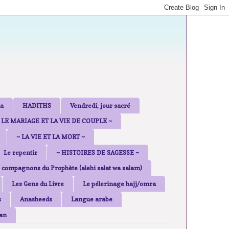
a
HADITHS
Vendredi, jour sacré
 LE MARIAGE ET LA VIE DE COUPLE ~
~ LA VIE ET LA MORT ~
Le repentir
~ HISTOIRES DE SAGESSE ~
 compagnons du Prophète (alehi salat wa salam)
Les Gens du Livre
Le pélerinage hajj/omra
s
Anasheeds
Langue arabe
an