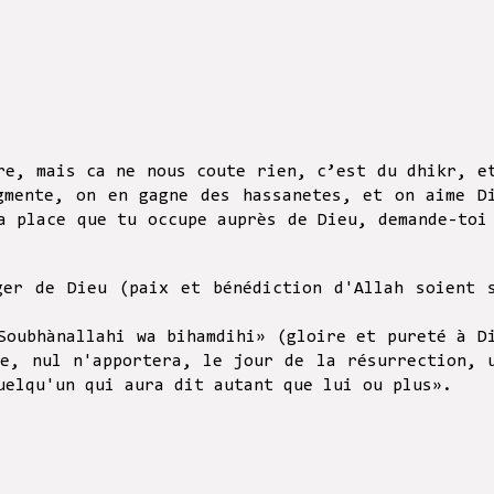
re, mais ca ne nous coute rien, c’est du dhikr, e
gmente, on en gagne des hassanetes, et on aime D
a place que tu occupe auprès de Dieu, demande-toi
ger de Dieu (paix et bénédiction d'Allah soient 
Soubhànallahi wa bihamdihi» (gloire et pureté à D
te, nul n'apportera, le jour de la résurrection, 
uelqu'un qui aura dit autant que lui ou plus».