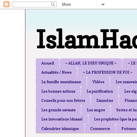
IslamHa
Accueil
~ ALLAH, LE DIEU UNIQUE ~
~ LE
Actualités / News
~ LA PROFESSION DE FOI ~
La famille musulmane
Vidéos
Les mauvais
Les bonnes actions
La purification
Les sig
Conseils pour nos frères
L'aumône
Financ
Les grands savants
Les anges
Sectes et i
Les invocations (duaas)
Les prophètes (que la pai
Calendrier islamique
Commerce
Poèmes