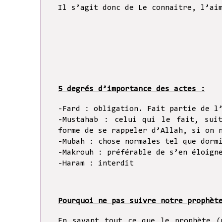
Il s’agit donc de Le connaitre, l’ai
5 degrés d’importance des actes :
-Fard : obligation. Fait partie de l
-Mustahab : celui qui le fait, sui
forme de se rappeler d’Allah, si on 
-Mubah : chose normales tel que dor
-Makrouh : préférable de s’en éloig
-Haram : interdit
Pourquoi ne pas suivre notre prophèt
En savant tout ce que le prophète (