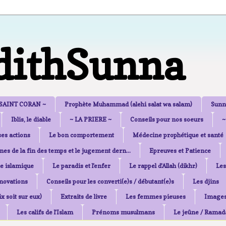
dithSunna
 SAINT CORAN ~
Prophète Muhammad (alehi salat wa salam)
Sunn
Iblis, le diable
~ LA PRIERE ~
Conseils pour nos soeurs
~
es actions
Le bon comportement
Médecine prophétique et santé
nes de la fin des temps et le jugement dern...
Epreuves et Patience
e islamique
Le paradis et l'enfer
Le rappel d'Allah (dikhr)
Les
nnovations
Conseils pour les converti(e)s / débutant(e)s
Les djins
x soit sur eux)
Extraits de livre
Les femmes pieuses
Image
Les califs de l'Islam
Prénoms musulmans
Le jeûne / Ramad