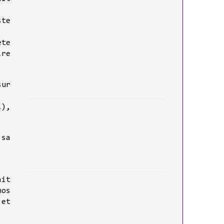
ste
ète
ire
sur
i),
 sa
ait
nos
 et