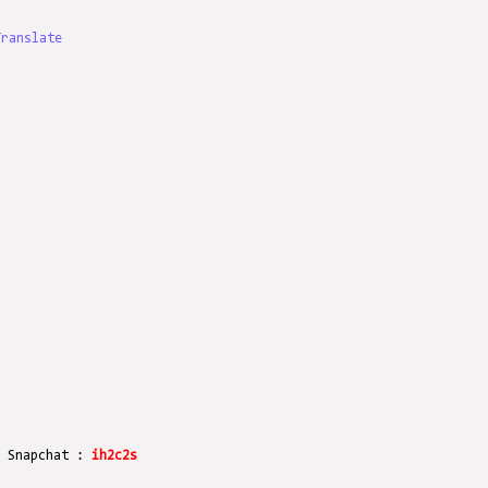
Translate
r Snapchat :
ih2c2s