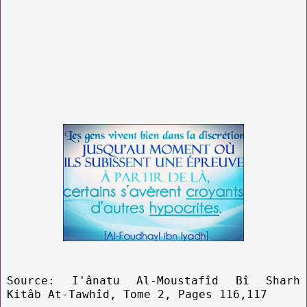
Source: I'ânatu Al-Moustafîd Bî Sharh
Kitâb At-Tawhîd, Tome 2, Pages 116,117