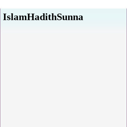
IslamHadithSunna