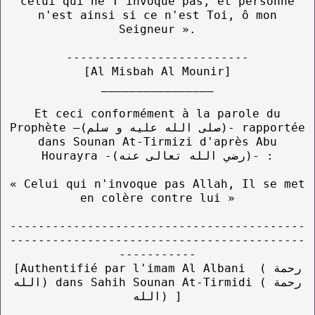
celui qui ne T'invoque pas, et personne
n'est ainsi si ce n'est Toi, ô mon
Seigneur ».
--------------------------
[Al Misbah Al Mounir]
________________
Et ceci conformément à la parole du
Prophète –(صلى الله عليه و سلم)- rapportée
dans Sounan At-Tirmizi d'après Abu
Hourayra -(رضي الله تعالى عنه)- :
« Celui qui n'invoque pas Allah, Il se met
en colère contre lui »
------------------------------------------
------------------------------------------
-----------
[Authentifié par l'imam Al Albani ( رحمة
الله) dans Sahih Sounan At-Tirmidi ( رحمة
الله) ]
__________________________________________