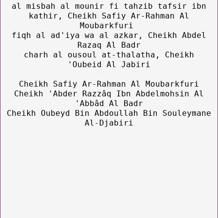
al misbah al mounir fi tahzib tafsir ibn
kathir, Cheikh Safiy Ar-Rahman Al
Moubarkfuri
fiqh al ad'iya wa al azkar, Cheikh Abdel
Razaq Al Badr
charh al ousoul at-thalatha, Cheikh
'Oubeid Al Jabiri
Cheikh Safiy Ar-Rahman Al Moubarkfuri
Cheikh 'Abder Razzâq Ibn Abdelmohsin Al
'Abbâd Al Badr
Cheikh Oubeyd Bin Abdoullah Bin Souleymane
Al-Djabiri