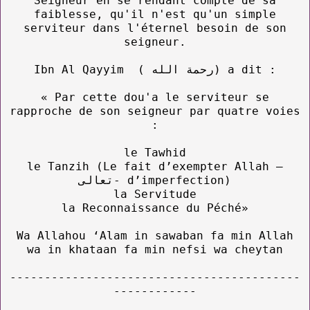
Seigneur en se rendant compte de sa
faiblesse, qu'il n'est qu'un simple
serviteur dans l'éternel besoin de son
seigneur.
Ibn Al Qayyim ( رحمة الله) a dit :
« Par cette dou'a le serviteur se
rapproche de son seigneur par quatre voies
:
le Tawhid
le Tanzih (Le fait d’exempter Allah –
تعالى- d’imperfection)
la Servitude
la Reconnaissance du Péché»
Wa Allahou ‘Alam in sawaban fa min Allah
wa in khataan fa min nefsi wa cheytan
------------------------------------------
------------