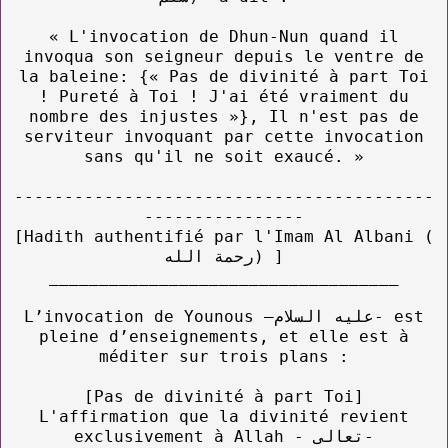
« L'invocation de Dhun-Nun quand il
invoqua son seigneur depuis le ventre de
la baleine: {« Pas de divinité à part Toi
! Pureté à Toi ! J'ai été vraiment du
nombre des injustes »}, Il n'est pas de
serviteur invoquant par cette invocation
sans qu'il ne soit exaucé. »
------------------------------------------
----------------
[Hadith authentifié par l'Imam Al Albani (
رحمة الله) ]
___________________________________
L’invocation de Younous –عليه السلام- est
pleine d’enseignements, et elle est à
méditer sur trois plans :
[Pas de divinité à part Toi]
L'affirmation que la divinité revient
exclusivement à Allah - تعالى-