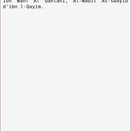
Ibn Wahf Al Qahtani, Al-Wabil As-swayib
d'ibn l-Qayim.