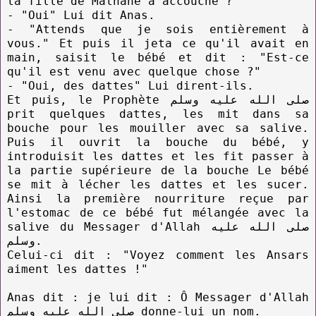
la fille de Malhane a accouché ?"
- "Oui" Lui dit Anas.
- "Attends que je sois entièrement à
vous." Et puis il jeta ce qu'il avait en
main, saisit le bébé et dit : "Est-ce
qu'il est venu avec quelque chose ?"
- "Oui, des dattes" Lui dirent-ils.
Et puis, le Prophète صلى الله عليه وسلم
prit quelques dattes, les mit dans sa
bouche pour les mouiller avec sa salive.
Puis il ouvrit la bouche du bébé, y
introduisit les dattes et les fit passer à
la partie supérieure de la bouche Le bébé
se mit à lécher les dattes et les sucer.
Ainsi la première nourriture reçue par
l'estomac de ce bébé fut mélangée avec la
salive du Messager d'Allah صلى الله عليه
وسلم.
Celui-ci dit : "Voyez comment les Ansars
aiment les dattes !"
Anas dit : je lui dit : Ô Messager d'Allah
صلى الله عليه وسلم donne-lui un nom.