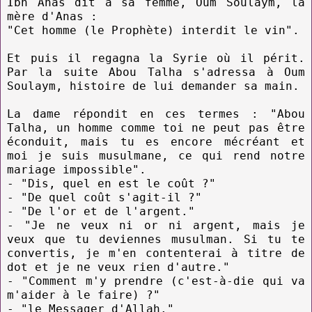
Ibn Anas dit à sa femme, Oum Soulaym, la
mère d'Anas :
"Cet homme (le Prophète) interdit le vin".
Et puis il regagna la Syrie où il périt.
Par la suite Abou Talha s'adressa à Oum
Soulaym, histoire de lui demander sa main.
La dame répondit en ces termes : "Abou
Talha, un homme comme toi ne peut pas être
éconduit, mais tu es encore mécréant et
moi je suis musulmane, ce qui rend notre
mariage impossible".
- "Dis, quel en est le coût ?"
- "De quel coût s'agit-il ?"
- "De l'or et de l'argent."
- "Je ne veux ni or ni argent, mais je
veux que tu deviennes musulman. Si tu te
convertis, je m'en contenterai à titre de
dot et je ne veux rien d'autre."
- "Comment m'y prendre (c'est-à-die qui va
m'aider à le faire) ?"
- "le Messager d'Allah."