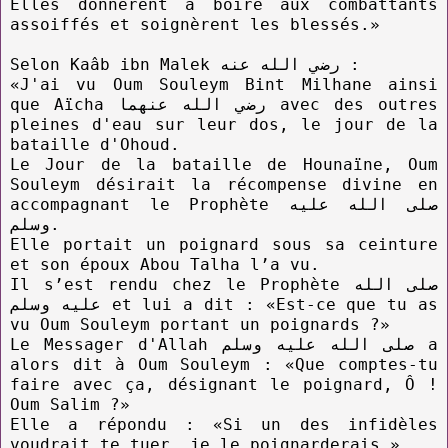
Elles donnèrent à boire aux combattants
assoiffés et soignèrent les blessés.»
Selon Kaâb ibn Malek رضي الله عنه :
«J'ai vu Oum Souleym Bint Milhane ainsi
que Aïcha رضي الله عنهما avec des outres
pleines d'eau sur leur dos, le jour de la
bataille d'Ohoud.
Le Jour de la bataille de Hounaïne, Oum
Souleym désirait la récompense divine en
accompagnant le Prophète صلى الله عليه
وسلم.
Elle portait un poignard sous sa ceinture
et son époux Abou Talha l’a vu.
Il s’est rendu chez le Prophète صلى الله
عليه وسلم et lui a dit : «Est-ce que tu as
vu Oum Souleym portant un poignards ?»
Le Messager d'Allah صلى الله عليه وسلم a
alors dit à Oum Souleym : «Que comptes-tu
faire avec ça, désignant le poignard, Ô !
Oum Salim ?»
Elle a répondu : «Si un des infidèles
voudrait te tuer, je le poignarderais.»