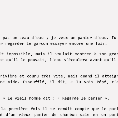
x pas un seau d'eau ; je veux un panier d'eau. Tu
ur regarder le garçon essayer encore une fois.
it impossible, mais il voulait montrer à son gra
te qu'il le pouvait, l'eau s'écoulera avant qu'il
 rivière et couru très vite, mais quand il atteig
ore vide. Essoufflé, il dit, « Tu vois Pépé, c'
! » Le vieil homme dit : « Regarde le panier ».
 la première fois il se rendit compte que le pan
mé d'un vieux panier de charbon sale en un pan