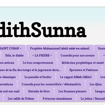
dithSunna
 SAINT CORAN ~
Prophète Muhammad (alehi salat wa salam)
Sunn
Iblis, le diable
~ LA PRIERE ~
Conseils pour nos soeurs
~
es actions
Le bon comportement
Médecine prophétique et santé
nes de la fin des temps et le jugement dern...
Epreuves et Patience
e islamique
Le paradis et l'enfer
Le rappel d'Allah (dikhr)
Les
nnovations
Conseils pour les converti(e)s / débutant(e)s
Les djins
x soit sur eux)
Extraits de livre
Les femmes pieuses
Image
Les califs de l'Islam
Prénoms musulmans
Le jeûne / Ramad