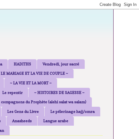
a
HADITHS
Vendredi, jour sacré
 LE MARIAGE ET LA VIE DE COUPLE ~
~ LA VIE ET LA MORT ~
Le repentir
~ HISTOIRES DE SAGESSE ~
 compagnons du Prophète (alehi salat wa salam)
Les Gens du Livre
Le pélerinage hajj/omra
s
Anasheeds
Langue arabe
an