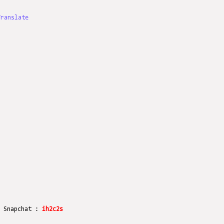
Translate
r Snapchat :
ih2c2s