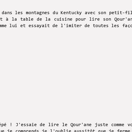
 dans les montagnes du Kentucky avec son petit-fi
it à la table de la cuisine pour lire son Qour'a
mme lui et essayait de l'imiter de toutes les faç
épé ! J'essaie de lire le Qour'ane juste comme v
ue je comprends je l'oublie aussitôt que je ferme