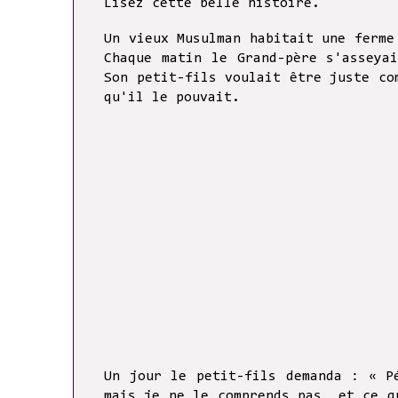
Lisez cette belle histoire.
Un vieux Musulman habitait une ferme
Chaque matin le Grand-père s'asseya
Son petit-fils voulait être juste co
qu'il le pouvait.
Un jour le petit-fils demanda : « P
mais je ne le comprends pas, et ce q