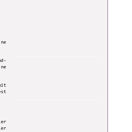
 ne
nd-
 ne
nit
est
ier
ier