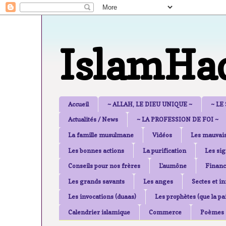
IslamHa
Accueil
~ ALLAH, LE DIEU UNIQUE ~
~ LE
Actualités / News
~ LA PROFESSION DE FOI ~
La famille musulmane
Vidéos
Les mauvais
Les bonnes actions
La purification
Les sig
Conseils pour nos frères
L'aumône
Financ
Les grands savants
Les anges
Sectes et i
Les invocations (duaas)
Les prophètes (que la pai
Calendrier islamique
Commerce
Poèmes