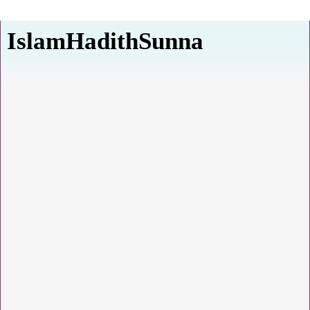
IslamHadithSunna