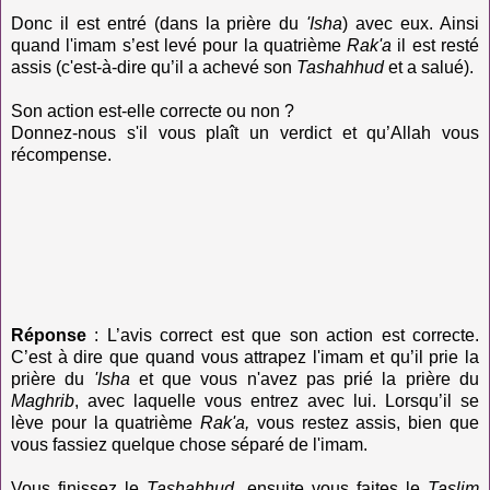
Donc il est entré (dans la prière du
'Isha
) avec eux. Ainsi
quand l'imam s’est levé pour la quatrième
Rak'a
il est resté
assis (c'est-à-dire qu’il a achevé son
Tashahhud
et a salué).
Son action est-elle correcte ou non ?
Donnez-nous s'il vous plaît un verdict et qu’Allah vous
récompense.
Réponse
: L’avis correct est que son action est correcte.
C’est à dire que quand vous attrapez l'imam et qu’il prie la
prière du
'Isha
et que vous n'avez pas prié la prière du
Maghrib
, avec laquelle vous entrez avec lui. Lorsqu’il se
lève pour la quatrième
Rak'a,
vous restez assis, bien que
vous fassiez quelque chose séparé de l'imam.
Vous finissez le
Tashahhud
, ensuite vous faites le
Taslim