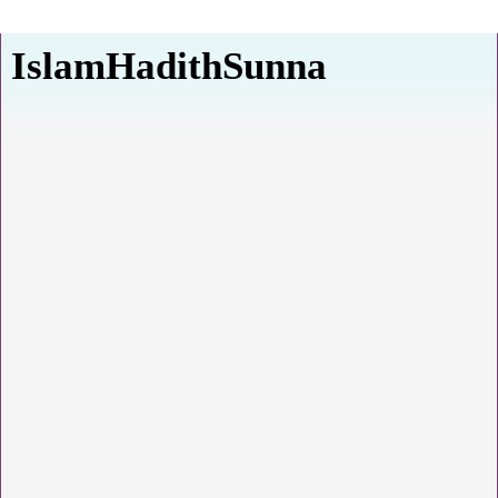
IslamHadithSunna