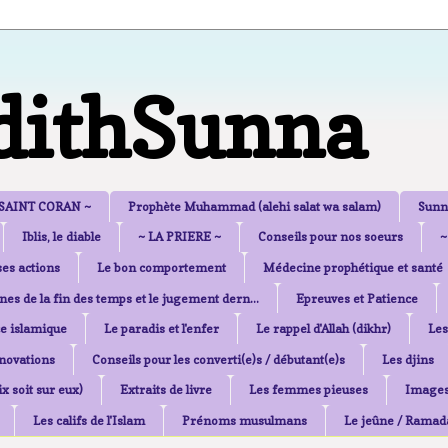
dithSunna
 SAINT CORAN ~
Prophète Muhammad (alehi salat wa salam)
Sunn
Iblis, le diable
~ LA PRIERE ~
Conseils pour nos soeurs
~
es actions
Le bon comportement
Médecine prophétique et santé
nes de la fin des temps et le jugement dern...
Epreuves et Patience
e islamique
Le paradis et l'enfer
Le rappel d'Allah (dikhr)
Les
nnovations
Conseils pour les converti(e)s / débutant(e)s
Les djins
x soit sur eux)
Extraits de livre
Les femmes pieuses
Image
Les califs de l'Islam
Prénoms musulmans
Le jeûne / Ramad