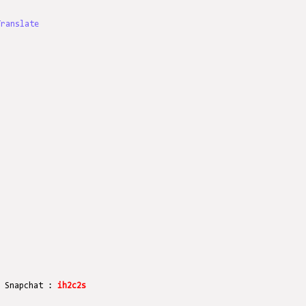
Translate
r Snapchat :
ih2c2s