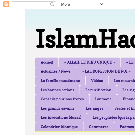
IslamHa
Accueil
~ ALLAH, LE DIEU UNIQUE ~
~ LE
Actualités / News
~ LA PROFESSION DE FOI ~
La famille musulmane
Vidéos
Les mauvais
Les bonnes actions
La purification
Les sig
Conseils pour nos frères
L'aumône
Financ
Les grands savants
Les anges
Sectes et i
Les invocations (duaas)
Les prophètes (que la pai
Calendrier islamique
Commerce
Poèmes