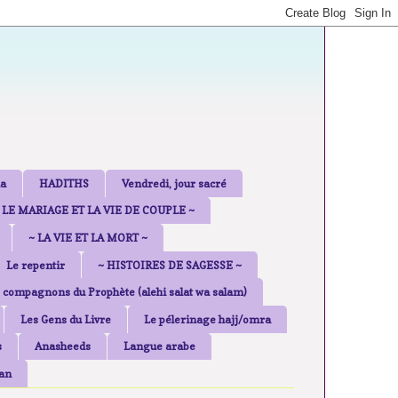
a
HADITHS
Vendredi, jour sacré
 LE MARIAGE ET LA VIE DE COUPLE ~
~ LA VIE ET LA MORT ~
Le repentir
~ HISTOIRES DE SAGESSE ~
 compagnons du Prophète (alehi salat wa salam)
Les Gens du Livre
Le pélerinage hajj/omra
s
Anasheeds
Langue arabe
an