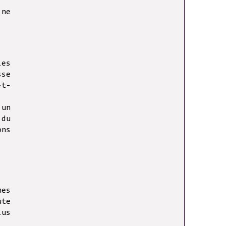
 ne
les
sse
-t-
 un
 du
ons
mes
ute
lus