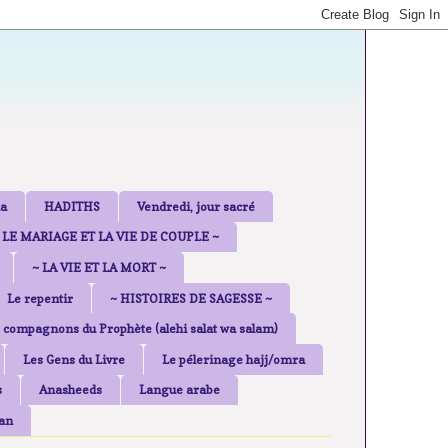
a
HADITHS
Vendredi, jour sacré
 LE MARIAGE ET LA VIE DE COUPLE ~
~ LA VIE ET LA MORT ~
Le repentir
~ HISTOIRES DE SAGESSE ~
 compagnons du Prophète (alehi salat wa salam)
Les Gens du Livre
Le pélerinage hajj/omra
s
Anasheeds
Langue arabe
an