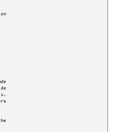
ion
nde
 de
is.
era
che