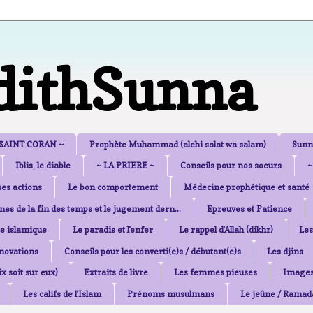
dithSunna
 SAINT CORAN ~
Prophète Muhammad (alehi salat wa salam)
Sunn
Iblis, le diable
~ LA PRIERE ~
Conseils pour nos soeurs
~
es actions
Le bon comportement
Médecine prophétique et santé
nes de la fin des temps et le jugement dern...
Epreuves et Patience
e islamique
Le paradis et l'enfer
Le rappel d'Allah (dikhr)
Les
nnovations
Conseils pour les converti(e)s / débutant(e)s
Les djins
x soit sur eux)
Extraits de livre
Les femmes pieuses
Image
Les califs de l'Islam
Prénoms musulmans
Le jeûne / Ramad