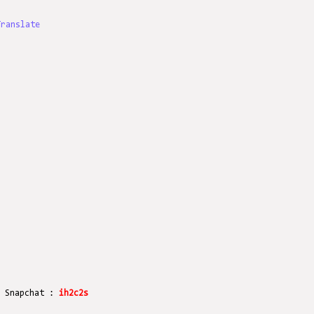
Translate
r Snapchat :
ih2c2s