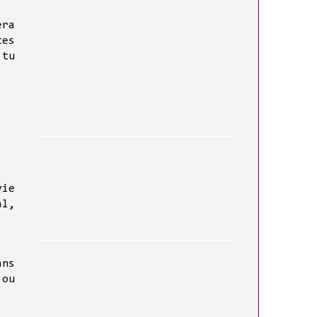
era
tes
 tu
vie
al,
ans
 ou