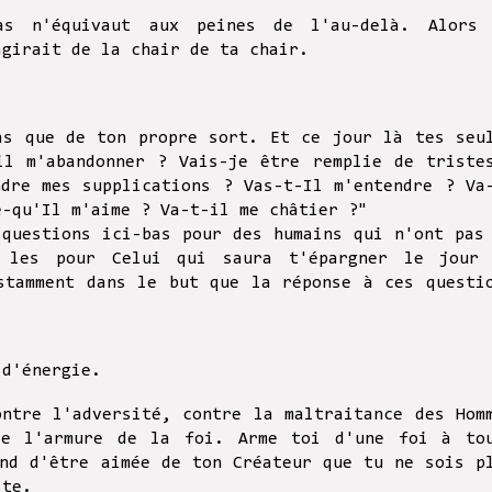
as n'équivaut aux peines de l'au-delà. Alors
agirait de la chair de ta chair.
as que de ton propre sort. Et ce jour là tes seu
il m'abandonner ? Vais-je être remplie de triste
ndre mes supplications ? Vas-t-Il m'entendre ? Va
e-qu'Il m'aime ? Va-t-il me châtier ?"
 questions ici-bas pour des humains qui n'ont pas
 les pour Celui qui saura t'épargner le jour
stamment dans le but que la réponse à ces questi
 d'énergie.
ontre l'adversité, contre la maltraitance des Hom
de l'armure de la foi. Arme toi d'une foi à to
and d'être aimée de ton Créateur que tu ne sois p
ste.