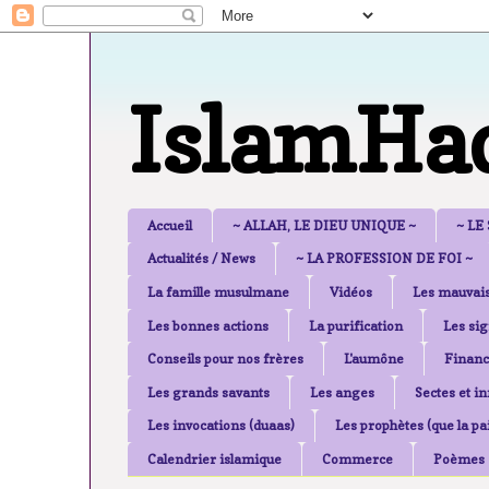
IslamHa
Accueil
~ ALLAH, LE DIEU UNIQUE ~
~ LE
Actualités / News
~ LA PROFESSION DE FOI ~
La famille musulmane
Vidéos
Les mauvais
Les bonnes actions
La purification
Les sig
Conseils pour nos frères
L'aumône
Financ
Les grands savants
Les anges
Sectes et i
Les invocations (duaas)
Les prophètes (que la pai
Calendrier islamique
Commerce
Poèmes